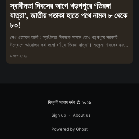
স্বাধীনতা দিবসের আগে খড়গপুরে ‘তিরঙ্গা
যাত্রা’, জাতীয় পতাকা হাতে পথে নামল ৮ থেকে
৮০!
সেখ ওয়ারেশ আলী : স্বাধীনতা দিবসকে সামনে রেখে খড়গপুরে সরকারি
উদ্যোগে আয়োজন করা হলো বর্ণাঢ্য ‘তিরঙ্গা যাত্রা’। মহকুমা শাসকের দফতর
থেকে শুরু হয়ে এই
৯ আগ ২০২৬
বিপ্লবী সংবাদ দর্পণ
© ২০২৬
Sign up
About us
Powered by Ghost