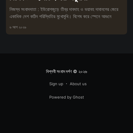
নিজস্ব সংবাদদাতা : ইউরোপজুড়ে তীব্র দাবদাহ ও ভয়াবহ দাবানলের জেরে
একাধিক দেশ কঠিন পরিস্থিতির মুখোমুখি। বিশেষ করে স্পেনে আগুনে
৬ আগ ২০২৬
বিপ্লবী সংবাদ দর্পণ
© ২০২৬
Sign up
About us
Powered by Ghost