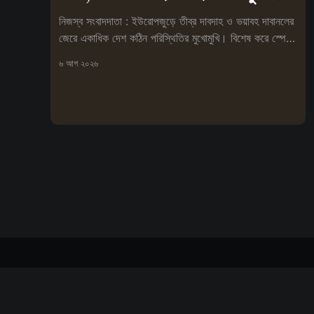
নিজস্ব সংবাদদাতা : ইউরোপজুড়ে তীব্র দাবদাহ ও ভয়াবহ দাবানলের
জেরে একাধিক দেশ কঠিন পরিস্থিতির মুখোমুখি। বিশেষ করে স্পেনে
আগুনে
৬ আগ ২০২৬
বিপ্লবী সংবাদ দর্পণ
© ২০২৬