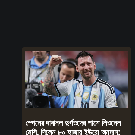
স্পেনের দাবানল দুর্গতদের পাশে লিওনেল
মেসি, দিলেন ৮০ হাজার ইউরো অনুদান!