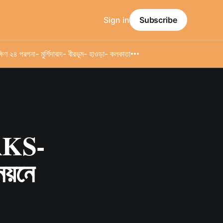
Sign in
Subscribe
্ষিণ ২৪ পরগনা
- মুর্শিদাবাদ
- বীরভূম
- হাওড়া
- কলকাতা
 RKS-
নয়নে