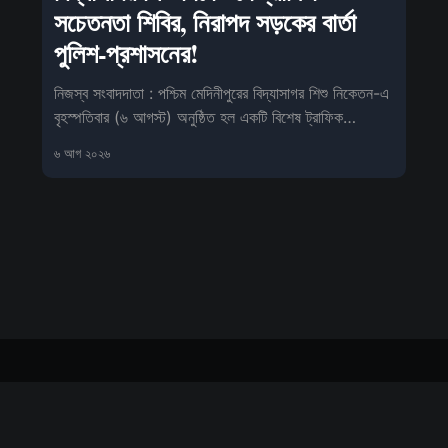
সচেতনতা শিবির, নিরাপদ সড়কের বার্তা
পুলিশ-প্রশাসনের!
নিজস্ব সংবাদদাতা : পশ্চিম মেদিনীপুরের বিদ্যাসাগর শিশু নিকেতন-এ
বৃহস্পতিবার (৬ আগস্ট) অনুষ্ঠিত হল একটি বিশেষ ট্রাফিক
সচেতনতা কর্মসূ
৬ আগ ২০২৬
Sign up
About us