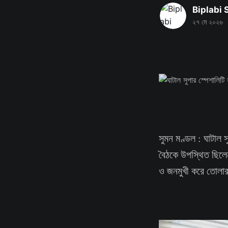
Biplabi
২৭ মে ২০২৬
সুমন মণ্ডল : ঘাটাল
বৈঠকে উপস্থিত ছিলেন
ও জনমুখী করে তোলার ল