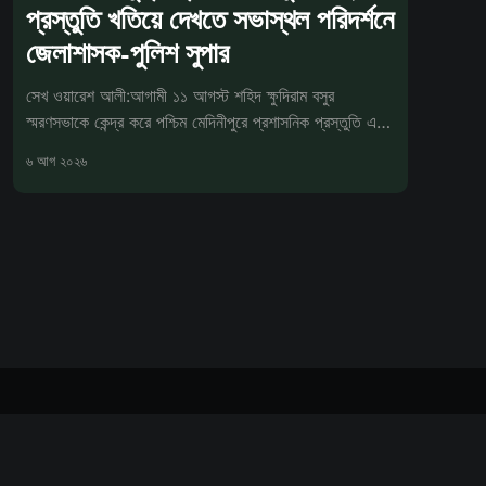
প্রস্তুতি খতিয়ে দেখতে সভাস্থল পরিদর্শনে
জেলাশাসক-পুলিশ সুপার
সেখ ওয়ারেশ আলী:আগামী ১১ আগস্ট শহিদ ক্ষুদিরাম বসুর
স্মরণসভাকে কেন্দ্র করে পশ্চিম মেদিনীপুরে প্রশাসনিক প্রস্তুতি এখন
চূড়ান্ত পর্যা
৬ আগ ২০২৬
Powered by Ghost