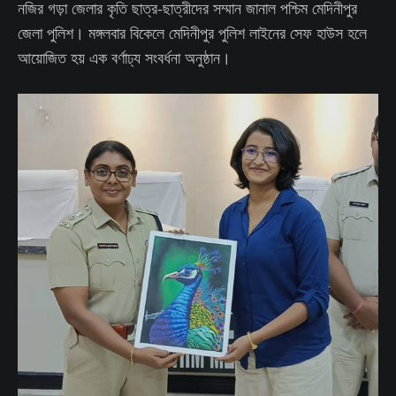
নজির গড়া জেলার কৃতি ছাত্র-ছাত্রীদের সম্মান জানাল পশ্চিম মেদিনীপুর
জেলা পুলিশ। মঙ্গলবার বিকেলে মেদিনীপুর পুলিশ লাইনের সেফ হাউস হলে
আয়োজিত হয় এক বর্ণাঢ্য সংবর্ধনা অনুষ্ঠান।