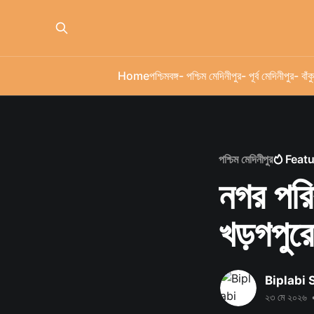
Home
পশ্চিমবঙ্গ
- পশ্চিম মেদিনীপুর
- পূর্ব মেদিনীপুর
- বাঁকু
পশ্চিম মেদিনীপুর
Feat
নগর পরিক
খড়গপুরে
Biplabi
২৩ মে ২০২৬