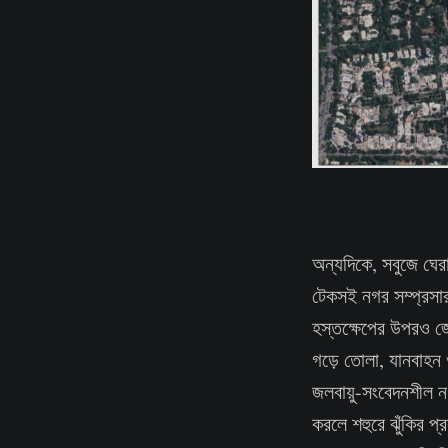
অন্যদিকে, সবুজে ঘের
টেকসই নগর সম্প্রসার
হস্তক্ষেপের উপরও জো
গড়ে তোলা, যানবাহন ও
জলবায়ু-সংবেদনশীল ন
করলে শহুরে ঝুঁকির প্