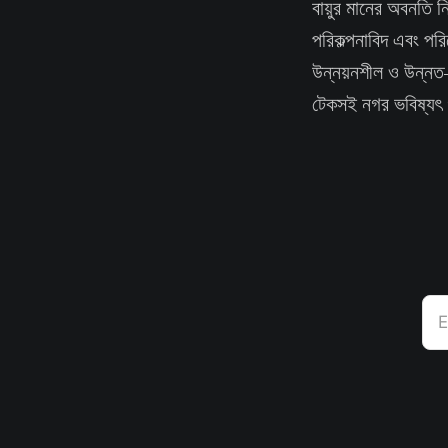
বায়ুর মানের অবনতি ন
পরিকল্পনাবিদ এবং পরি
উন্নয়নশীল ও উন্নত
টেকসই নগর ভবিষ্যৎ 
E