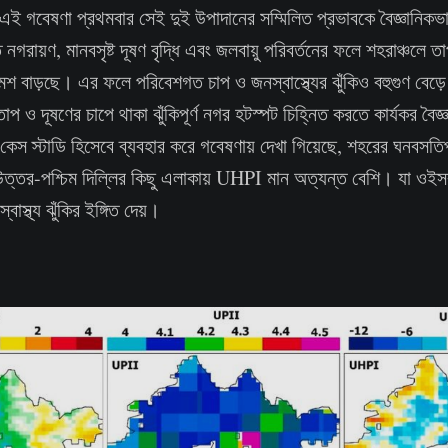
এই গবেষণা প্রথমবার সেই দুই উপাদানের সম্মিলিত প্রভাবকে বৈজ্ঞানিকভ
নগরায়ণ, মানবসৃষ্ট দূষণ বৃদ্ধি এবং জলবায়ু পরিবর্তনের ফলে শহরাঞ্চলে ত
রমশ বাড়ছে। এর ফলে পরিবেশগত চাপ ও জনস্বাস্থ্যের ঝুঁকিও বহুগুণ বেড
াপ ও দূষণের চাপে থাকা ঝুঁকিপূর্ণ নগর হটস্পট চিহ্নিত করতে কার্যকর বৈজ্ঞ
স স্টাডি হিসেবে ব্যবহার করে গবেষণায় দেখা গিয়েছে, শহরের ঘনবসতিপূর
ও উত্তর-পশ্চিম দিল্লির কিছু এলাকায় UHPI মান অত্যন্ত বেশি। যা ওইস
স্থ্য ঝুঁকির ইঙ্গিত দেয়।