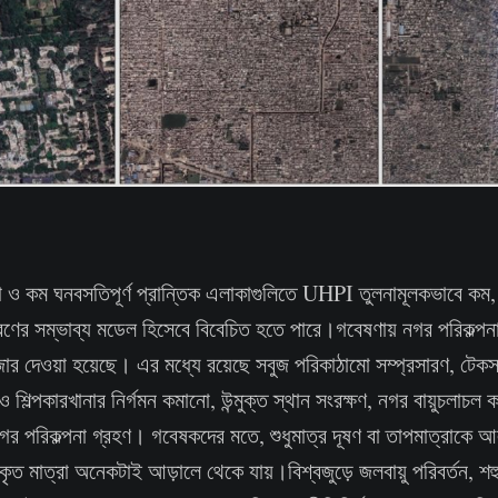
া ও কম ঘনবসতিপূর্ণ প্রান্তিক এলাকাগুলিতে UHPI তুলনামূলকভাবে কম,
ণের সম্ভাব্য মডেল হিসেবে বিবেচিত হতে পারে।গবেষণায় নগর পরিকল্পন
র দেওয়া হয়েছে। এর মধ্যে রয়েছে সবুজ পরিকাঠামো সম্প্রসারণ, টেকস
 শিল্পকারখানার নির্গমন কমানো, উন্মুক্ত স্থান সংরক্ষণ, নগর বায়ুচলাচল
গর পরিকল্পনা গ্রহণ। গবেষকদের মতে, শুধুমাত্র দূষণ বা তাপমাত্রাকে আ
রকৃত মাত্রা অনেকটাই আড়ালে থেকে যায়।বিশ্বজুড়ে জলবায়ু পরিবর্তন, শ