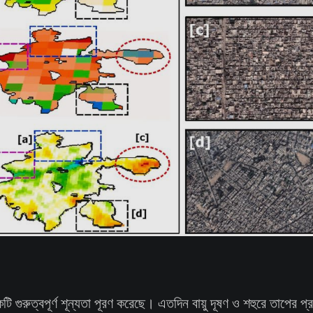
 একটি গুরুত্বপূর্ণ শূন্যতা পূরণ করেছে। এতদিন বায়ু দূষণ ও শহুরে তাপের