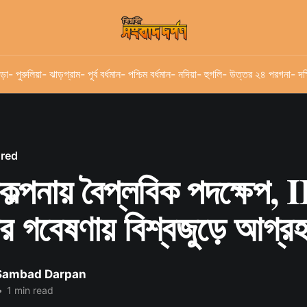
ড়া
- পুরুলিয়া
- ঝাড়গ্রাম
- পূর্ব বর্ধমান
- পশ্চিম বর্ধমান
- নদিয়া
- হুগলি
- উত্তর ২৪ পরগনা
- দক
ured
ল্পনায় বৈপ্লবিক পদক্ষেপ, 
র গবেষণায় বিশ্বজুড়ে আগ্র
 Sambad Darpan
•
1 min read