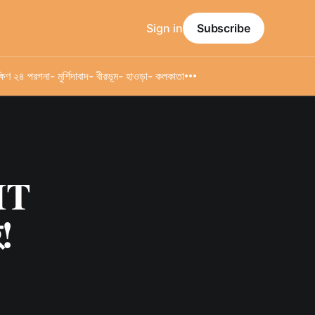
Sign in
Subscribe
্ষিণ ২৪ পরগনা
- মুর্শিদাবাদ
- বীরভূম
- হাওড়া
- কলকাতা
IIT
হ!