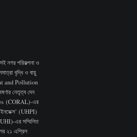
ই নগর পরিকল্পনা ও
্রা বৃদ্ধি ও বায়ু
Heat and Pollution
ণার নেতৃত্ব দেন
nces (CORAL)-এর
শন ইনডেক্স’ (UHPI)
ড (UHI)-এর সম্মিলিত
ালের ২১ এপ্রিল