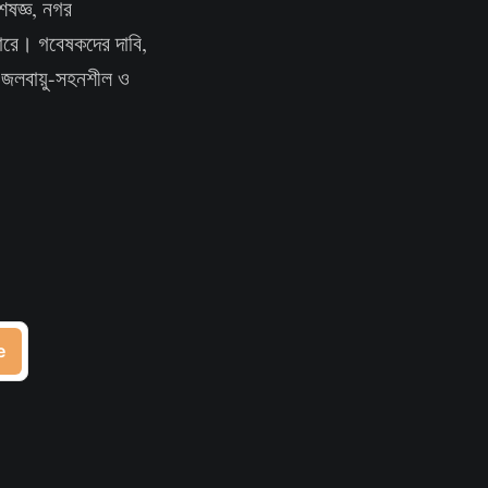
শেষজ্ঞ, নগর
 পারে। গবেষকদের দাবি,
জলবায়ু-সহনশীল ও
e