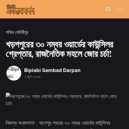
পশ্চিম মেদিনীপুর
খড়গপুরের ৩০ নম্বর ওয়ার্ডের কাউন্সিলর
গ্রেপ্তার, রাজনৈতিক মহলে জোর চর্চা!
Biplabi Sambad Darpan
২ জুন ২০২৬
নিজস্ব সংবাদদাতা : খড়গপুর শহরের ৩০ নম্বর ওয়ার্ডের কাউন্সিলর