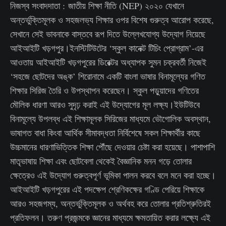
নিজস্ব সংবাদদাতা : জাতীয় শিক্ষা নীতি (NEP) ২০২০ যেখানে
অন্তর্ভুক্তিমূলক ও সহজলভ্য শিক্ষার ওপর বিশেষ গুরুত্ব আরোপ করেছে,
সেখানে সেই ভাবনাকে বাস্তবে রূপ দিতে উল্লেখযোগ্য উদ্যোগ নিয়েছে
আইআইটি খড়গপুর।ইনস্টিটিউটের ‘স্কুল কানেক্ট টিচিং প্রোগ্রাম’-এর
আওতায় আইআইটি খড়গপুরের ডিরেক্টর অধ্যাপক সুমন চক্রবর্তী নিজেই
‘সহজে ছোটদের অঙ্ক’ শিরোনামে একটি বাংলা ভাষার বিনামূল্যের গণিত
শিক্ষার সিরিজ তৈরি ও উপস্থাপন করেছেন। স্কুল পড়ুয়াদের গণিতের
মৌলিক ধারণা আরও সুদৃঢ় করাই এই উদ্যোগের মূল লক্ষ্য।ইউটিউবে
বিনামূল্যে উপলব্ধ এই শিক্ষামূলক সিরিজের মাধ্যমে ভৌগোলিক অবস্থান,
ভাষাগত বাধা কিংবা আর্থিক সীমাবদ্ধতা নির্বিশেষে সকল শিক্ষার্থীর কাছে
উচ্চমানের ধারণাভিত্তিক শিক্ষা পৌঁছে দেওয়ার চেষ্টা করা হয়েছে। পাশাপাশি
মাতৃভাষায় শিক্ষা এবং ছোটবেলা থেকেই বৈজ্ঞানিক মনন গড়ে তোলার
ক্ষেত্রেও এই উদ্যোগ গুরুত্বপূর্ণ ভূমিকা পালন করবে বলে মনে করা হচ্ছে।
আইআইটি খড়গপুরের এই পদক্ষেপ শ্রেণিকক্ষের গণ্ডি পেরিয়ে শিক্ষাকে
আরও সহজগম্য, অন্তর্ভুক্তিমূলক ও অর্থবহ করে তোলার প্রতিশ্রুতিরই
প্রতিফলন। তরুণ প্রজন্মকে জ্ঞানের মাধ্যমে ক্ষমতায়িত করার লক্ষ্যে এই