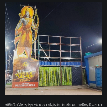
কালীঘাট-ঘনিষ্ঠ তৃণমূল থেকে সরে দাঁড়ানোর পর তাঁর ওল্ড সেটেলমেন্ট এলাকার