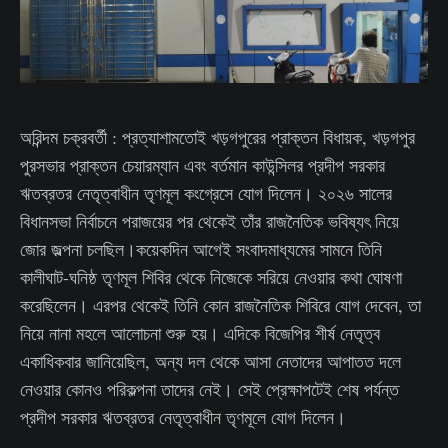
অরিন্দম চক্রবর্তী : প্রত্যাশামতোই খড়গপুরের প্রাক্তন বিধায়ক, খড়গপুর
পুরসভার প্রাক্তন চেয়ারম্যান এবং বর্তমান কাউন্সিলর প্রদীপ সরকার
ঋতব্রতর নেতৃত্বাধীন তৃণমূল কংগ্রেসে যোগ দিলেন। ২০২৬ সালের
বিধানসভা নির্বাচনে পরাজয়ের পর থেকেই তাঁর রাজনৈতিক ভবিষ্যৎ নিয়ে
জোর জল্পনা চলছিল।কয়েকদিন আগেই সংবাদমাধ্যমের সামনে তিনি
কালীঘাট-ঘনিষ্ঠ তৃণমূল শিবির থেকে নিজেকে সরিয়ে নেওয়ার কথা ঘোষণা
করেছিলেন। এরপর থেকেই তিনি কোন রাজনৈতিক শিবিরে যোগ দেবেন, তা
নিয়ে নানা মহলে আলোচনা শুরু হয়। এদিকে বিজেপির শীর্ষ নেতৃত্ব
একাধিকবার জানিয়েছিল, অন্য দল থেকে আসা নেতাদের আপাতত দলে
নেওয়ার কোনও পরিকল্পনা তাদের নেই। সেই প্রেক্ষাপটেই শেষ পর্যন্ত
প্রদীপ সরকার ঋতব্রতর নেতৃত্বাধীন তৃণমূলে যোগ দিলেন।