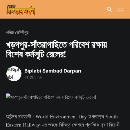
পশ্চিম মেদিনীপুর
খড়গপুর-সাঁতরাগাছিতে পরিবেশ রক্ষায়
বিশেষ কর্মসূচি রেলের!
Biplabi Sambad Darpan
২৪ মে ২০২৬
অরিন্দম চক্রবর্তী : World Environment Day উপলক্ষ্যে South
Eastern Railway-এর তরফে বিভিন্ন স্টেশনে প্লাস্টিক দূষণ বিরোধী