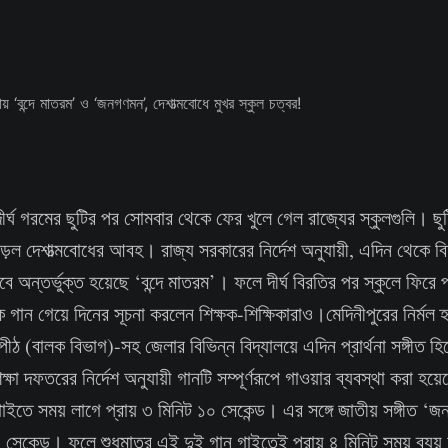
ীর্ঘ গরমের ছুটির পর সোমবার থেকে ফের খুলে গেল রাজ্যের স্কুলগুলি। ছু
াড়ল দেশাত্মবোধের আবহ। রাজ্য সরকারের নির্দেশ অনুযায়ী, এদিন থেকে বিদ্
বে অন্তর্ভুক্ত হয়েছে ‘বন্দে মাতরম’। ফলে দীর্ঘ বিরতির পর স্কুলে ফিরে প
 গান গেয়ে দিনের সূচনা করলেন শিক্ষক-শিক্ষিকারাও।মেদিনীপুরের নির্মল হৃদ
পীঠ (বালক বিভাগ)-সহ জেলার বিভিন্ন বিদ্যালয়ে এদিন প্রার্থনা সঙ্গীত হি
ষা দফতরের নির্দেশ অনুযায়ী গানটি সম্পূর্ণরূপে গাওয়ার ব্যবস্থা করা হয়
ম’ গাইতে সময় লাগে প্রায় ৩ মিনিট ১০ সেকেন্ড। এর সঙ্গে জাতীয় সঙ্গীত
কেন্ড। ফলে শুধুমাত্র এই দুই গান গাইতেই প্রায় ৪ মিনিট সময় ব্যয