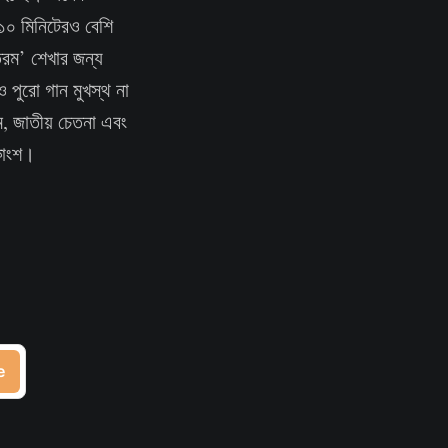
া ১০ মিনিটেরও বেশি
াতরম’ শেখার জন্য
 পুরো গান মুখস্থ না
েম, জাতীয় চেতনা এবং
একাংশ।
e