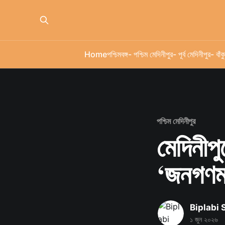
Home
পশ্চিমবঙ্গ
- পশ্চিম মেদিনীপুর
- পূর্ব মেদিনীপুর
- বাঁকু
পশ্চিম মেদিনীপুর
মেদিনীপু
‘জনগণমন
Biplabi
১ জুন ২০২৬