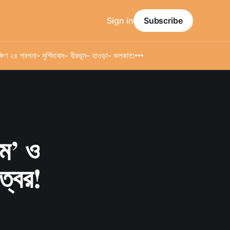
Sign in
Subscribe
্ষিণ ২৪ পরগনা
- মুর্শিদাবাদ
- বীরভূম
- হাওড়া
- কলকাতা
রম’ ও
ত্বর!