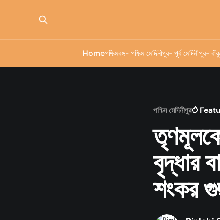
Home
পশ্চিমবঙ্গ
- পশ্চিম মেদিনীপুর
- পূর্ব মেদিনীপুর
- বাঁকু
পশ্চিম মেদিনীপুর
Feat
তৃণমূলক
বৃদ্ধার 
শংকর গ