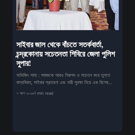
সাইবার জাল থেকে বাঁচতে সতর্কবার্তা,
চন্দ্রকোনায় সচেতনতা শিবিরে জেলা পুলিশ
সুপার!
অভিজিৎ সাহা : সমাজকে আরও নিরাপদ ও সচেতন করে তুলতে
বাল্যবিবাহ, সাইবার প্রতারণা এবং নারী সুরক্ষা নিয়ে এক বিশেষ
সচেতনতামূলক শিবিরের আয়োজন
৭ আগ ২০২৬
1 min read