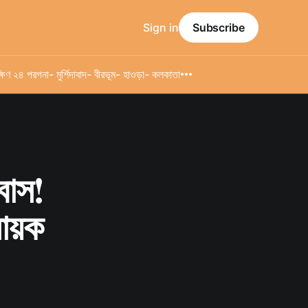
Sign in
Subscribe
্ষিণ ২৪ পরগনা
- মুর্শিদাবাদ
- বীরভূম
- হাওড়া
- কলকাতা
বাস!
ায়ক