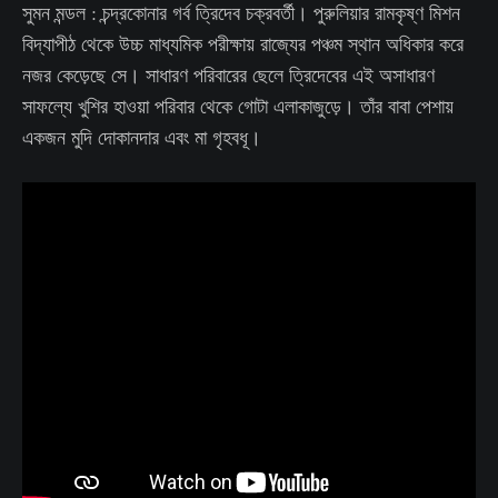
সুমন মন্ডল : চন্দ্রকোনার গর্ব ত্রিদেব চক্রবর্তী। পুরুলিয়ার রামকৃষ্ণ মিশন
বিদ্যাপীঠ থেকে উচ্চ মাধ্যমিক পরীক্ষায় রাজ্যের পঞ্চম স্থান অধিকার করে
নজর কেড়েছে সে। সাধারণ পরিবারের ছেলে ত্রিদেবের এই অসাধারণ
সাফল্যে খুশির হাওয়া পরিবার থেকে গোটা এলাকাজুড়ে। তাঁর বাবা পেশায়
একজন মুদি দোকানদার এবং মা গৃহবধূ।