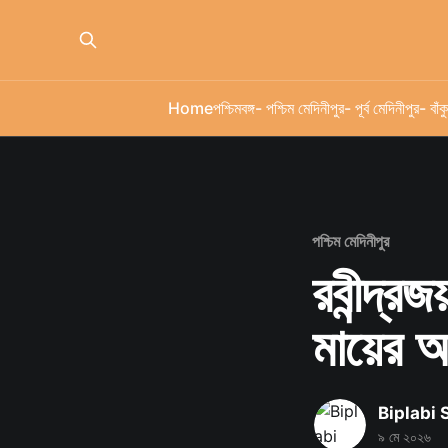
Home
পশ্চিমবঙ্গ
- পশ্চিম মেদিনীপুর
- পূর্ব মেদিনীপুর
- বাঁকু
পশ্চিম মেদিনীপুর
রবীন্দ্র
মায়ের আ
Biplabi
৯ মে ২০২৬