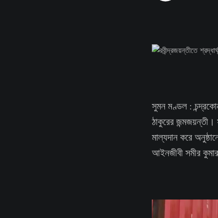
সুমন মণ্ডল : চন্দ্রকো
ঠাকুরের জন্মজয়ন্তী।
মাল্যদান করে অনুষ্ঠা
আইনজীবী সমীর কুমা