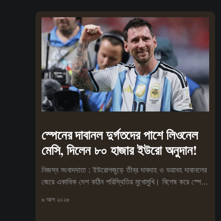
স্পেনের দাবানল দুর্গতদের পাশে লিওনেল
মেসি, দিলেন ৮০ হাজার ইউরো অনুদান!
নিজস্ব সংবাদদাতা : ইউরোপজুড়ে তীব্র দাবদাহ ও ভয়াবহ দাবানলের
জেরে একাধিক দেশ কঠিন পরিস্থিতির মুখোমুখি। বিশেষ করে স্পেনে
আগুনে
৬ আগ ২০২৬