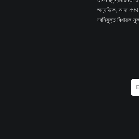
অন্যদিকে, আজ শপথ গ্র
নবনিযুক্ত বিধায়ক স
E