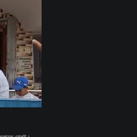
 সুকান্ত দোলুই।