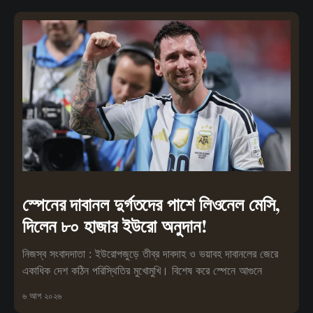
স্পেনের দাবানল দুর্গতদের পাশে লিওনেল মেসি,
দিলেন ৮০ হাজার ইউরো অনুদান!
নিজস্ব সংবাদদাতা : ইউরোপজুড়ে তীব্র দাবদাহ ও ভয়াবহ দাবানলের জেরে
একাধিক দেশ কঠিন পরিস্থিতির মুখোমুখি। বিশেষ করে স্পেনে আগুনে
৬ আগ ২০২৬