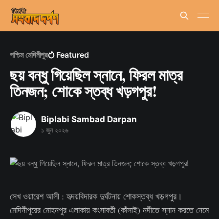
পশ্চিম মেদিনীপুর
Featured
ছয় বন্ধু গিয়েছিল স্নানে, ফিরল মাত্র
তিনজন; শোকে স্তব্ধ খড়গপুর!
Biplabi Sambad Darpan
১ জুন ২০২৬
সেখ ওয়ারেশ আলী : হৃদয়বিদারক দুর্ঘটনায় শোকস্তব্ধ খড়গপুর।
মেদিনীপুরের মোহনপুর এলাকায় কংসাবতী (কাঁসাই) নদীতে স্নান করতে নেমে