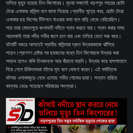
তলিয়ে মৃত্যু হয়েছে তিন কিশোরের। মৃতরা সকলেই খড়গপুর শহরের ছোটা
টেংরা এলাকার বাসিন্দা বলে জানা গিয়েছে।স্থানীয় সূত্রে খবর, ছোটা টেংরা
এলাকার ছয় কিশোর টিউশনে যাওয়ার কথা বলে বাড়ি থেকে বেরিয়েছিল।
পরে তারা মোহনপুরে কংসাবতী নদীতে স্নান করতে যায়। স্নান করার সময়
আচমকাই তারা নদীর গভীর জলে চলে যায় এবং তলিয়ে যেতে শুরু করে।
ঘটনাটি নজরে আসতেই স্থানীয় বাসিন্দারা দ্রুত উদ্ধারকাজে ঝাঁপিয়ে
পড়েন।প্রাণপণ চেষ্টার পর ছয়জনের মধ্যে তিন কিশোরকে উদ্ধার করা
সম্ভব হলেও বাকি তিনজনকে আর বাঁচানো যায়নি। উদ্ধার করে হাসপাতালে
নিয়ে গেলে চিকিৎসকরা তাঁদের মৃত বলে ঘোষণা করেন। এই মর্মান্তিক
ঘটনায় এলাকাজুড়ে নেমে এসেছে গভীর শোকের ছায়া। সন্তান হারিয়ে
কান্নায় ভেঙে পড়েছেন পরিবারের সদস্যরা।