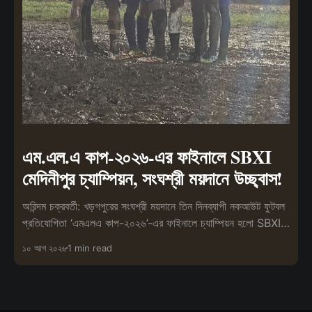
এম.এল.এ কাপ-২০২৬-এর ফাইনালে SBXI
মেদিনীপুর চ্যাম্পিয়ন, সংঘশ্রী ময়দানে উচ্ছ্বাস!
অরিন্দম চক্রবর্তী: খড়গপুরের সংঘশ্রী ময়দানে তিন দিনব্যাপী নকআউট ফুটবল
প্রতিযোগিতা ‘এমএলএ কাপ-২০২৬’-এর ফাইনালে চ্যাম্পিয়ন হলো SBXI
মেদিনীপুর।
১০ আগ ২০২৬
1 min read