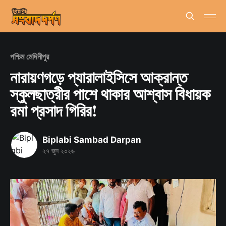
পশ্চিম মেদিনীপুর
নারায়ণগড়ে প্যারালাইসিসে আক্রান্ত
স্কুলছাত্রীর পাশে থাকার আশ্বাস বিধায়ক
রমা প্রসাদ গিরির!
Biplabi Sambad Darpan
২৭ জুন ২০২৬