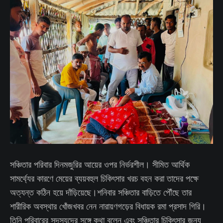
সঞ্চিতার পরিবার দিনমজুরির আয়ের ওপর নির্ভরশীল। সীমিত আর্থিক
সামর্থ্যের কারণে মেয়ের ব্যয়বহুল চিকিৎসার খরচ বহন করা তাদের পক্ষে
অত্যন্ত কঠিন হয়ে দাঁড়িয়েছে।শনিবার সঞ্চিতার বাড়িতে পৌঁছে তার
শারীরিক অবস্থার খোঁজখবর নেন নারায়ণগড়ের বিধায়ক রমা প্রসাদ গিরি।
তিনি পরিবারের সদস্যদের সঙ্গে কথা বলেন এবং সঞ্চিতার চিকিৎসার জন্য