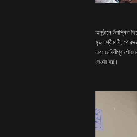
অনুষ্ঠানে উপস্থিত ছ
মৃদুল শ্রীমানী, পৌর
এবং মেদিনীপুর পৌরসভা 
দেওয়া হয়।