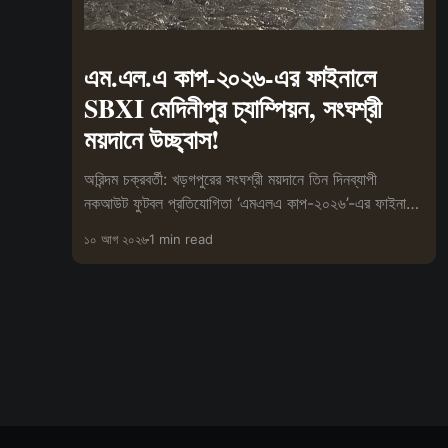
এম.এল.এ কাপ-২০২৬-এর ফাইনালে
SBXI মেদিনীপুর চ্যাম্পিয়ন, সংঘশ্রী
ময়দানে উচ্ছ্বাস!
অরিন্দম চক্রবর্তী: খড়গপুরের সংঘশ্রী ময়দানে তিন দিনব্যাপী
নকআউট ফুটবল প্রতিযোগিতা ‘এমএলএ কাপ-২০২৬’-এর ফাইনালে
চ্যাম্পিয়ন হলো SBXI মেদিনীপুর।
১০ আগ ২০২৬
1 min read