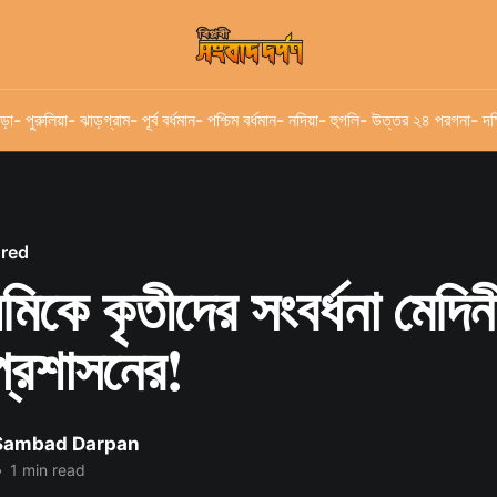
ড়া
- পুরুলিয়া
- ঝাড়গ্রাম
- পূর্ব বর্ধমান
- পশ্চিম বর্ধমান
- নদিয়া
- হুগলি
- উত্তর ২৪ পরগনা
- দক
ured
যমিকে কৃতীদের সংবর্ধনা মেদি
প্রশাসনের!
 Sambad Darpan
•
1 min read