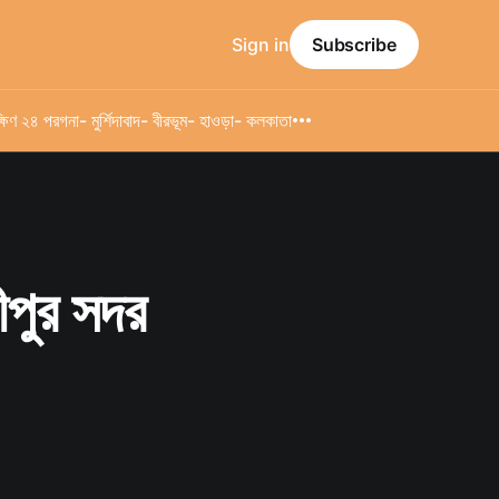
Sign in
Subscribe
্ষিণ ২৪ পরগনা
- মুর্শিদাবাদ
- বীরভূম
- হাওড়া
- কলকাতা
নীপুর সদর