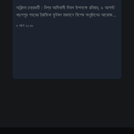
অরিন্দম চক্রবর্তী : বিশ্ব আদিবাসী দিবস উপলক্ষে রবিবার, ৯ আগস্ট
খড়গপুর শহরের ট্রাফিক ফুটবল ময়দানে বিশেষ অনুষ্ঠানের আয়োজন
করা হয়। খড়গপুর
৯ আগ ২০২৬