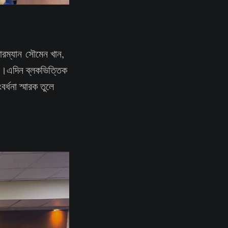
়ারম্যান সৌমেন খান,
ওরা।এদিন ব্লকভিত্তিক
র্ধনা স্মারক তুলে