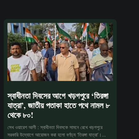
স্বাধীনতা দিবসের আগে খড়গপুরে ‘তিরঙ্গা
যাত্রা’, জাতীয় পতাকা হাতে পথে নামল ৮
থেকে ৮০!
সেখ ওয়ারেশ আলী : স্বাধীনতা দিবসকে সামনে রেখে খড়গপুরে
সরকারি উদ্যোগে আয়োজন করা হলো বর্ণাঢ্য ‘তিরঙ্গা যাত্রা’।