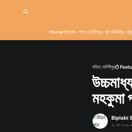
Home
পশ্চিমবঙ্গ
- পশ্চিম মেদিনীপুর
- পূর্ব মেদিনীপুর
- বাঁকু
পশ্চিম মেদিনীপুর
Feat
উচ্চমাধ্
মহকুমা 
Biplabi
২১ মে ২০২৬