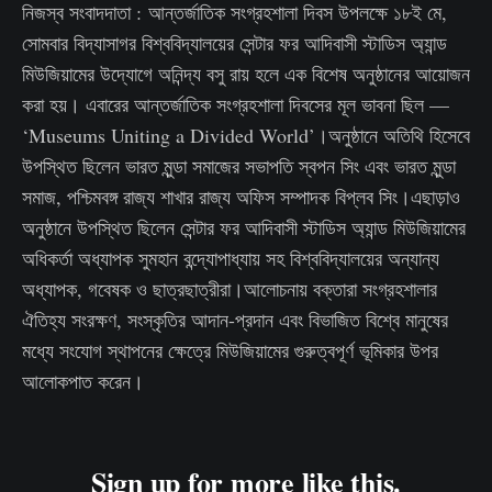
নিজস্ব সংবাদদাতা : আন্তর্জাতিক সংগ্রহশালা দিবস উপলক্ষে ১৮ই মে,
সোমবার বিদ্যাসাগর বিশ্ববিদ্যালয়ের সেন্টার ফর আদিবাসী স্টাডিস অ্যান্ড
মিউজিয়ামের উদ্যোগে অনিন্দ্য বসু রায় হলে এক বিশেষ অনুষ্ঠানের আয়োজন
করা হয়। এবারের আন্তর্জাতিক সংগ্রহশালা দিবসের মূল ভাবনা ছিল —
‘Museums Uniting a Divided World’।অনুষ্ঠানে অতিথি হিসেবে
উপস্থিত ছিলেন ভারত মুন্ডা সমাজের সভাপতি স্বপন সিং এবং ভারত মুন্ডা
সমাজ, পশ্চিমবঙ্গ রাজ্য শাখার রাজ্য অফিস সম্পাদক বিপ্লব সিং।এছাড়াও
অনুষ্ঠানে উপস্থিত ছিলেন সেন্টার ফর আদিবাসী স্টাডিস অ্যান্ড মিউজিয়ামের
অধিকর্তা অধ্যাপক সুমহান বন্দ্যোপাধ্যায় সহ বিশ্ববিদ্যালয়ের অন্যান্য
অধ্যাপক, গবেষক ও ছাত্রছাত্রীরা।আলোচনায় বক্তারা সংগ্রহশালার
ঐতিহ্য সংরক্ষণ, সংস্কৃতির আদান-প্রদান এবং বিভাজিত বিশ্বে মানুষের
মধ্যে সংযোগ স্থাপনের ক্ষেত্রে মিউজিয়ামের গুরুত্বপূর্ণ ভূমিকার উপর
আলোকপাত করেন।
Sign up for more like this.