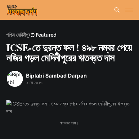
পশ্চিম মেদিনীপুর
Featured
ICSE-তে দুরন্ত ফল ! ৪৯৮ নম্বর পেয়ে
নজির গড়ল মেদিনীপুরের ঋতব্রত দাস
Biplabi Sambad Darpan
২ মে ২০২৬
ঋতব্রত দাস।