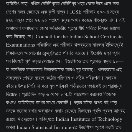
অভিজিৎ সাহা: পশ্চিম মেদিনীপুরের মেদিনীপুর শহর থেকে উঠে এসে সারা
দেশের নজর কেড়েছে এক কৃতী ছাত্র। ICSE পরীক্ষায় ৫০০-র মধ্যে
৪৯৮ নম্বর পেয়ে ৯৯.৬০ শতাংশ নম্বর অর্জন করেছে ঋতব্রত দাস। এই
অসাধারণ ফলাফলের জেরে সর্বভারতীয় স্তরে শীর্ষ সারিতে নিজের জায়গা
করে নিয়েছে সে। Council for the Indian School Certificate
Examinations পরিচালিত এই পরীক্ষায় ঋতব্রতের সাফল্য ইতিমধ্যেই
শিক্ষামহলে আলোচনার কেন্দ্রবিন্দুতে পরিণত হয়েছে। ইংরেজি ছাড়া প্রায়
সব বিষয়েই পূর্ণ নম্বর পেয়েছে সে। ইংরেজিতে তার প্রাপ্ত নম্বর ৯৮—
যা সামগ্রিক ফলাফলের উজ্জ্বলতাকে আরও দৃঢ় করেছে। ঋতব্রতের এই
সাফল্যের পেছনে রয়েছে কঠোর পরিশ্রম ও সঠিক পরিকল্পনা। সহায়ক
বইয়ের উপর নির্ভর না করে মূল পাঠ্যবই গভীরভাবে পড়াকেই সে প্রাধান্য
দিয়েছে। প্রতিদিন গড়ে ৬ থেকে ৮ ঘণ্টা পড়াশোনা করলেও নিজেকে
কখনও অতিরিক্ত চাপের মধ্যে ফেলেনি। পড়ার ফাঁকে গল্পের বই পড়ে
মনকে সতেজ রাখার অভ্যাসও বজায় রেখেছে বিজ্ঞানের প্রতি প্রবল আগ্রহ
রয়েছে ঋতব্রতের। ভবিষ্যতে Indian Institutes of Technology
অথবা Indian Statistical Institute-তে উচ্চশিক্ষা গ্রহণ করাই তার