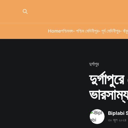
Home
পশ্চিমবঙ্গ
- পশ্চিম মেদিনীপুর
- পূর্ব মেদিনীপুর
- বাঁকু
দুর্গাপুর
দুর্গাপু
ভারসাম্
Biplabi
৩০ জুল ২০২৪