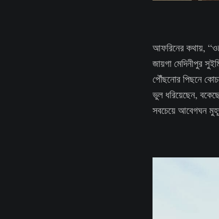
আফরিনের কথায়, “ওদে
জায়গা মেদিনীপুর সুইম
পৌঁছনোর পিছনে কোচদ
ভুল ধরিয়েছেন, বকেছ
সবচেয়ে আবেগঘন মুহূ