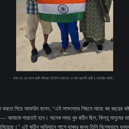
বাবা-মা এর সাথে কৃতী সাঁতারু (ইংলিশ চ্যানেল ও পক প্রণালী জয়ী ) আফরিন জাবি। 
শ করতে গিয়ে আফরিন বলেন, “এই সাফল্যের পিছনে আছে বহু বছরের কষ্ট,
 আমাকে পারতেই হবে। অনেক সময় খুব কঠিন ছিল, কিন্তু মানুষের ভা
িয়েছে।” এই কঠিন অভিযানে পাশে থাকার জন্য তিনি বিশেষভাবে ধন্যব