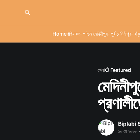
Home
পশ্চিমবঙ্গ
- পশ্চিম মেদিনীপুর
- পূর্ব মেদিনীপুর
- বাঁকু
খেলা
Featured
মেদিনীপু
প্রণালী
Biplabi
১০ মে ২০২৬