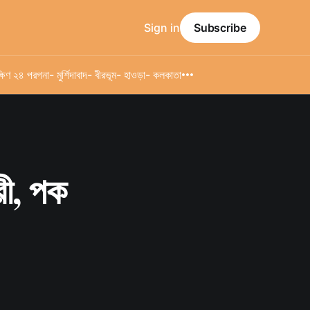
Sign in
Subscribe
্ষিণ ২৪ পরগনা
- মুর্শিদাবাদ
- বীরভূম
- হাওড়া
- কলকাতা
রী, পক