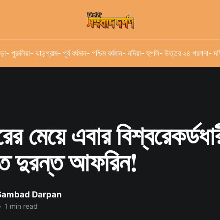
ড়া
- পুরুলিয়া
- ঝাড়গ্রাম
- পূর্ব বর্ধমান
- পশ্চিম বর্ধমান
- নদিয়া
- হুগলি
- উত্তর ২৪ পরগনা
- দক
রের মেয়ে এবার বিশ্বরেকর্ডধা
তে দুরন্ত আফরিন!
 Sambad Darpan
•
1 min read