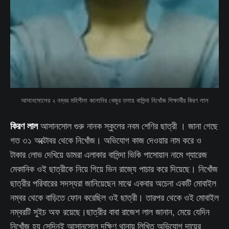
আসানসোলের ২ নম্বর মহিশীলা কলোনির খেজুর তলায় বাসিন্দা নিখোঁজ শিক্ষার্থীর কিরণ লাল
কিরণ লাল
আসানসোল গুরু নানক স্কুলের নবম শেণির ছাত্রী । জানা গেছে
গত ৩১ অক্টোবর থেকে নিখোঁজ। অভিযোগ কাজ দেওয়ার নাম করে ও
টাকার লোভ দেখিয়ে ডামরা এলাকার বাসিন্দা ভিকি পাসোয়ান নামে গ্যারেজ
মেকানিক ওই ছাত্রীকে নিয়ে গিয়ে ভিন রাজ্যে পাচার করে দিয়েছে। নিখোঁজ
ছাত্রীর পরিবারের সদস্যরা জানিয়েছেন মাঝে একবার অচেনা একটি মোবাইল
নম্বর থেকে বাড়িতে ফোন করেছিল ওই ছাত্রী। তারপর থেকে ওই মোবাইল
নম্বরটি সুইচ অফ রয়েছে।ছাত্রীর বাবা রাজেশ লাল জানান, মেয়ে যেদিন
নিখোঁজ হয় সেদিনই আসানসোল দক্ষিণ থানায় লিখিত অভিযোগ দায়ের