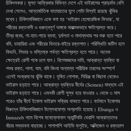
চিকিৎসকরা। মূলত আফ্রিকার বিভিন্ন দেশে এই ভাইরাসের প্রাদুর্ভাব বেশি
দেখা গেলেও, আন্তর্জাতিক যাতায়াতের যুগে গোটা বিশ্বই রয়েছে ঝুঁকির
মধ্যে। চিকিৎসাবিজ্ঞানে একে বলা হয় ‘ভাইরাল হেমোরেজিক ফিভার’, যা
শরীরের রক্তনালী ও গুরুত্বপূর্ণ অঙ্গকে মারাত্মকভাবে ক্ষতিগ্রস্ত করে।
তীব্র জ্বর, গা-হাত-পায়ে ব্যথা, দুর্বলতা ও মাথাব্যথার পর শুরু হতে পারে
বমি, ডায়ারিয়া এবং শরীরের ভিতরে-বাইরে রক্তপাত। পরিস্থিতি জটিল হলে
কিডনি, লিভার ও মস্তিষ্ক পর্যন্ত ক্ষতিগ্রস্ত হতে পারে। অনেক
ক্ষেত্রেই রোগী শকে চলে যান। বিশেষজ্ঞদের দাবি, আক্রান্ত ব্যক্তি বা
পশুর রক্ত, লালা, ঘাম, বমি কিংবা অন্যান্য শারীরিক তরলের সংস্পর্শে
এলেই সংক্রমণের ঝুঁকি থাকে। দূষিত পোশাক, সিরিঞ্জ বা বিছানা থেকেও
ভাইরাস ছড়াতে পারে। আক্রান্ত ব্যক্তির বীর্যের (Semen) মাধ্যমে এই
ভাইরাস ছড়াতে পারে। এমনকী রোগী সুস্থ হয়ে যাওয়ার ২ থেকে ৩ মাস
পরেও তাঁর বীর্যে ইবোলা ভাইরাস সক্রিয় থাকতে পারে। বর্তমানে ইবোলার
বিরুদ্ধে চিকিৎসাবিজ্ঞানে উল্লেখযোগ্য অগ্রগতি হয়েছে। Ebanga ও
Inmazeb নামে বিশেষ মনোক্লোনাল অ্যান্টিবডি থেরাপি আক্রান্তদের
বাঁচার সম্ভাবনা বাড়াচ্ছে। পাশাপাশি আইভি ফ্লুইড, অক্সিজেন ও রক্তচাপ