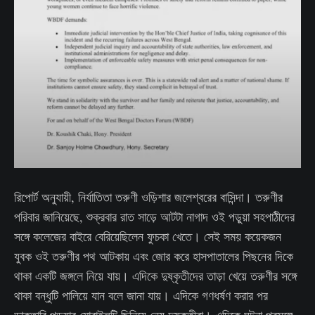
রিপোর্ট অনুযায়ী, নির্যাতিতা তরুণী ওড়িশার জলেশ্বরের বাসিন্দা। তরুণীর
পরিবার জানিয়েছে, শুক্রবার রাত সাড়ে আটটা নাগাদ ওই পড়ুয়া সহপাঠীদের
সঙ্গে কলেজের বাইরে বেরিয়েছিলেন ফুচকা খেতে। সেই সময় কয়েকজন
যুবক ওই তরুণীর পথ আটকায় এবং জোর করে হাসপাতালের পিছনের দিকে
থাকা একটি জঙ্গলে নিয়ে যায়। এদিকে দুষ্কৃতীদের তাড়া খেয়ে তরুণীর সঙ্গে
থাকা বন্ধুটি পালিয়ে যান বলে জানা যায়। এদিকে গণধর্ষণ করার পর