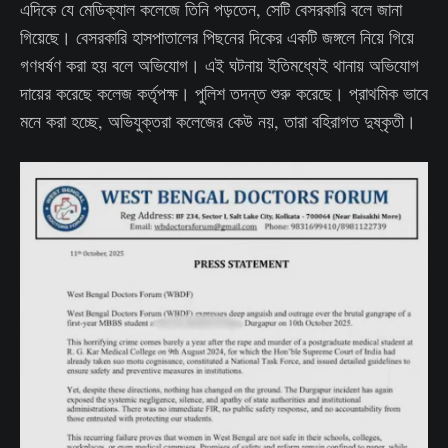
এদিকে যে মেডিক্যাল কলেজে তিনি পড়তেন, সেটি বেসরকারি বলে জানা
গিয়েছে। বেসরকারি হাসপাতালের পিছনের দিকের একটি জঙ্গলে নিয়ে গিয়ে
গণধর্ষণ করা হয় বলে অভিযোগ। এই ঘটনায় ইতিমধ্যেই থানায় অভিযোগ
দায়ের করেছে কলেজ কর্তৃপক্ষ। পুলিশ তদন্ত শুরু করেছে। প্রাথমিক ভাবে
মনে করা হচ্ছে, অভিযুক্তরা কলেজের কেউ নয়, তারা বহিরাগত দুষ্কৃতী।