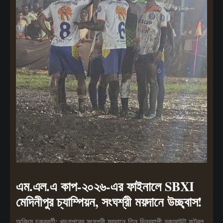
এম.এল.এ কাপ-২০২৬-এর ফাইনালে SBXI
মেদিনীপুর চ্যাম্পিয়ন, সংঘশ্রী ময়দানে উচ্ছ্বাস!
অরিন্দম চক্রবর্তী: খড়গপুরের সংঘশ্রী ময়দানে তিন দিনব্যাপী নকআউট ফুটবল