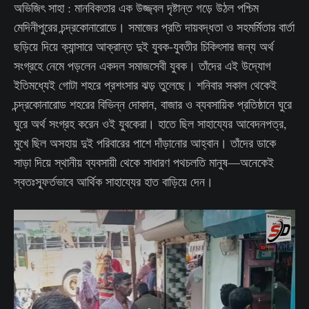
অভিজিৎ সাহা : মানবিকতার এক উজ্জ্বল দৃষ্টান্ত গড়ে উঠল পশ্চিম
মেদিনীপুরের চন্দ্রকোনারোডে। সমাজের প্রতি দায়বদ্ধতা ও সহমর্মিতার বার্তা
ছড়িয়ে দিয়ে ক্যান্সারে আক্রান্ত দুই যুবক-যুবতীর চিকিৎসার জন্য অর্থ
সংগ্রহে নেমে পড়লেন একদল সমাজসেবী যুবক। তাঁদের এই উদ্যোগ
ইতিমধ্যেই গোটা শহরে প্রশংসার ঝড় তুলেছে। শনিবার সকাল থেকেই
চন্দ্রকোনারোড শহরের বিভিন্ন দোকান, বাজার ও ব্যবসায়িক প্রতিষ্ঠানে ঘুরে
ঘুরে অর্থ সংগ্রহ করেন ওই যুবকেরা। হাতে ছিল সাহায্যের আবেদনপত্র,
মুখে ছিল অসহায় দুই পরিবারের পাশে দাঁড়ানোর আহ্বান। তাঁদের ডাকে
সাড়া দিয়ে স্থানীয় ব্যবসায়ী থেকে সাধারণ পথচলতি মানুষ—অনেকেই
স্বতঃস্ফূর্তভাবে আর্থিক সাহায্যের হাত বাড়িয়ে দেন।