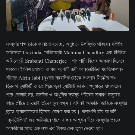
সংস্থার পক্ষ থেকে জানানো হয়েছে, অনুষ্ঠানে উপস্থিত থাকবেন বলিউড
অভিনেতা Govinda, অভিনেত্রী Mahima Chaudhry এবং টলিউড
অভিনেত্রী Srabanti Chatterjee। পাশাপাশি বিশেষ আকর্ষণ হিসেবে
থাকবেন ইংলিশ চ্যানেল ও পক প্রণালী জয়ী আন্তর্জাতিক খ্যাতিসম্পন্ন
সাঁতারু Afrin Jabi।বুধবার সাংবাদিক বৈঠকে সংস্থার ডিরেক্টর ডাঃ
ত্রিনাথ চ্যাটার্জী ও ডাঃ প্রিয়াঙ্কা চ্যাটার্জি জানান, শুধুমাত্র হাসপাতাল
গড়ে তোলাই নয়, মানবিক ও আধুনিক স্বাস্থ্য পরিষেবা সাধারণ মানুষের
কাছে পৌঁছে দেওয়াই তাঁদের মূল লক্ষ্য। এদিনই আফরিন জাবিকে সংস্থার
ব্র্যান্ড অ্যাম্বাসেডর হিসেবে ঘোষণা করা হয়। পাশাপাশি তাঁর আগামী
‘ক্যাটোলিনা’ জয় অভিযানে পাশে থাকার আশ্বাস দিয়ে সংস্থার তরফে
আফরিনের হাতে এক লক্ষ এক টাকার চেক তুলে দেওয়া হয়।