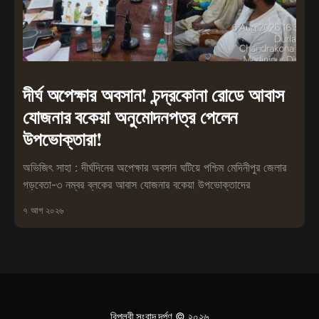
দীর্ঘ অপেক্ষার অবসান! চন্দ্রকোনা রোডে আবাস
যোজনার বকেয়া অনুমোদনপত্র পেলেন
উপভোক্তারা!
অভিজিৎ সাহা : দীর্ঘদিনের অপেক্ষার অবসান ঘটিয়ে পশ্চিম মেদিনীপুর জেলার
গড়বেতা-৩ নম্বর ব্লকের আবাস যোজনার বকেয়া উপভোক্তাদের
৭ আগ ২০২৬
বিপ্লবী সংবাদ দর্পণ
© ২০২৬