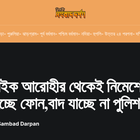
ড়া
- পুরুলিয়া
- ঝাড়গ্রাম
- পূর্ব বর্ধমান
- পশ্চিম বর্ধমান
- নদিয়া
- হুগলি
- উত্তর ২৪ পরগনা
- দক
াইক আরোহীর থেকেই নিমেশে
্ছে ফোন,বাদ যাচ্ছে না পুলি
 Sambad Darpan