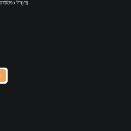
োবাইলও উদ্ধার
e