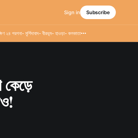
Sign in
Subscribe
্ষিণ ২৪ পরগনা
- মুর্শিদাবাদ
- বীরভূম
- হাওড়া
- কলকাতা
 কেড়ে
শও!