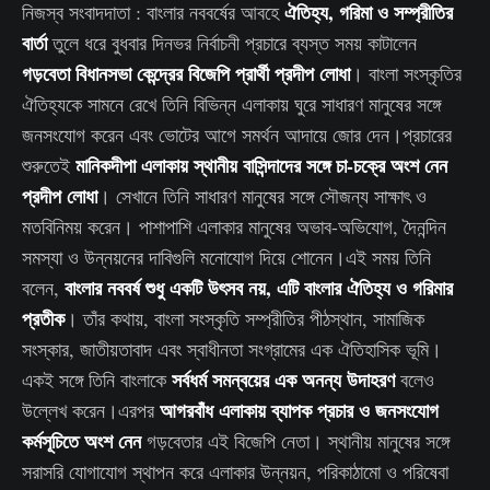
ঐতিহ্য, গরিমা ও সম্প্রীতির
নিজস্ব সংবাদদাতা : বাংলার নববর্ষের আবহে
বার্তা
তুলে ধরে বুধবার দিনভর নির্বাচনী প্রচারে ব্যস্ত সময় কাটালেন
গড়বেতা বিধানসভা কেন্দ্রের বিজেপি প্রার্থী প্রদীপ লোধা
। বাংলা সংস্কৃতির
ঐতিহ্যকে সামনে রেখে তিনি বিভিন্ন এলাকায় ঘুরে সাধারণ মানুষের সঙ্গে
জনসংযোগ করেন এবং ভোটের আগে সমর্থন আদায়ে জোর দেন।প্রচারের
মানিকদীপা এলাকায় স্থানীয় বাসিন্দাদের সঙ্গে চা-চক্রে অংশ নেন
শুরুতেই
প্রদীপ লোধা
। সেখানে তিনি সাধারণ মানুষের সঙ্গে সৌজন্য সাক্ষাৎ ও
মতবিনিময় করেন। পাশাপাশি এলাকার মানুষের অভাব-অভিযোগ, দৈনন্দিন
সমস্যা ও উন্নয়নের দাবিগুলি মনোযোগ দিয়ে শোনেন।এই সময় তিনি
বাংলার নববর্ষ শুধু একটি উৎসব নয়, এটি বাংলার ঐতিহ্য ও গরিমার
বলেন,
প্রতীক
। তাঁর কথায়, বাংলা সংস্কৃতি সম্প্রীতির পীঠস্থান, সামাজিক
সংস্কার, জাতীয়তাবাদ এবং স্বাধীনতা সংগ্রামের এক ঐতিহাসিক ভূমি।
সর্বধর্ম সমন্বয়ের এক অনন্য উদাহরণ
একই সঙ্গে তিনি বাংলাকে
বলেও
আগরবাঁধ এলাকায় ব্যাপক প্রচার ও জনসংযোগ
উল্লেখ করেন।এরপর
কর্মসূচিতে অংশ নেন
গড়বেতার এই বিজেপি নেতা। স্থানীয় মানুষের সঙ্গে
সরাসরি যোগাযোগ স্থাপন করে এলাকার উন্নয়ন, পরিকাঠামো ও পরিষেবা