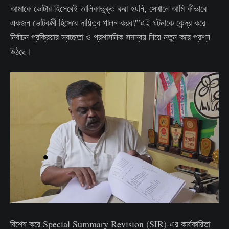
আমাকে ভোটার হিসেবেই তালিকাভুক্ত করা হয়নি, সেখানে আমি কীভাবে
একজন ভোটকর্মী হিসেবে দায়িত্ব পালন করব?”এই ঘটনাকে কেন্দ্র করে
নির্বাচন প্রক্রিয়ার স্বচ্ছতা ও প্রশাসনিক সমন্বয় নিয়ে নতুন করে প্রশ্ন
উঠছে।
বিশেষ করে Special Summary Revision (SIR)-এর কার্যকারিতা