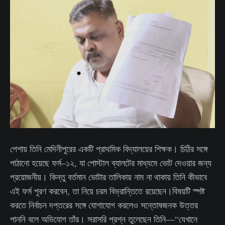
পেশায় তিনি মেদিনীপুরের একটি প্রাথমিক বিদ্যালয়ের শিক্ষক। চিঠির সঙ্গে
পাঠানো হয়েছে ফর্ম–১২, যা পোস্টাল ব্যালটের মাধ্যমে ভোট দেওয়ার জন্য
প্রয়োজনীয়। কিন্তু বর্তমান ভোটার তালিকায় নাম না থাকায় তিনি কীভাবে
এই ফর্ম পূরণ করবেন, তা নিয়ে চরম বিভ্রান্তিতে রয়েছেন।বিষয়টি স্পষ্ট
করতে নির্বাচন দপ্তরের সঙ্গে যোগাযোগ করলেও সন্তোষজনক উত্তর
পাননি বলে অভিযোগ তাঁর। সরাসরি প্রশ্ন তুলেছেন তিনি—“যেখানে