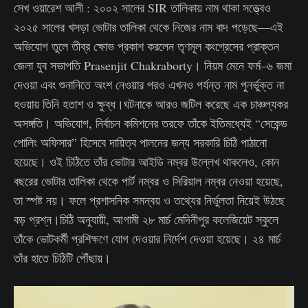
সেখ ওয়ারেশ আলী : ২০০২ সালের SIR তালিকায় নাম থাকা সত্ত্বেও
২০২৫ সালের খসড়া ভোটার তালিকা থেকে নিজের নাম বাদ পড়েছে—এই
অভিযোগ তুলে তীব্র ক্ষোভ প্রকাশ করলেন তৃণমূল কংগ্রেসের প্রাক্তন
জেলা যুব সভাপতি Prasenjit Chakraborty। নিয়ম মেনে ফর্ম–৬ জমা
দেওয়া এবং শুনানিতে অংশ নেওয়ার পরও এখনও পর্যন্ত নাম পুনর্ভুক্ত না
হওয়ায় তিনি হতাশ ও ক্ষুব্ধ।ঘটনাকে আরও জটিল করেছে এক চাঞ্চল্যকর
অসঙ্গতি। অভিযোগ, নির্বাচন কমিশনের তরফে তাঁকে ইতিমধ্যেই “সেকেন্ড
পোলিং অফিসার” হিসেবে দায়িত্ব পালনের জন্য সরকারি চিঠি পাঠানো
হয়েছে। ওই চিঠিতে তাঁর ভোটার আইডি নম্বর উল্লেখ থাকলেও, কোন
বছরের ভোটার তালিকা থেকে পার্ট নম্বর ও সিরিয়াল নম্বর নেওয়া হয়েছে,
তা স্পষ্ট নয়। ফলে প্রশাসনিক সমন্বয় ও তথ্যের নির্ভুলতা নিয়েই উঠছে
বড় প্রশ্ন।চিঠি অনুযায়ী, আগামী ২৮ মার্চ মেদিনীপুর কলেজিয়েট স্কুলে
তাঁকে ভোটকর্মী প্রশিক্ষণে যোগ দেওয়ার নির্দেশ দেওয়া হয়েছে। ২৪ মার্চ
তাঁর হাতে চিঠিটি পৌঁছায়।