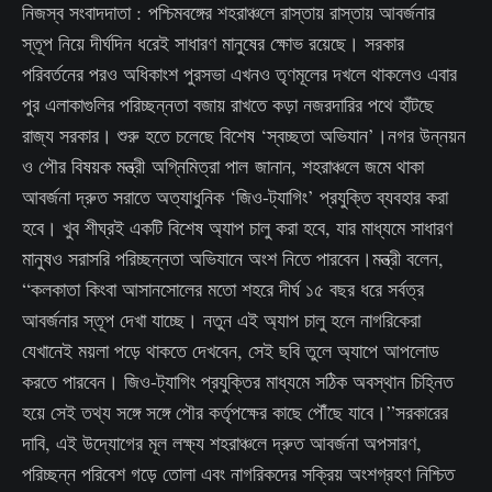
নিজস্ব সংবাদদাতা : পশ্চিমবঙ্গের শহরাঞ্চলে রাস্তায় রাস্তায় আবর্জনার
স্তূপ নিয়ে দীর্ঘদিন ধরেই সাধারণ মানুষের ক্ষোভ রয়েছে। সরকার
পরিবর্তনের পরও অধিকাংশ পুরসভা এখনও তৃণমূলের দখলে থাকলেও এবার
পুর এলাকাগুলির পরিচ্ছন্নতা বজায় রাখতে কড়া নজরদারির পথে হাঁটছে
রাজ্য সরকার। শুরু হতে চলেছে বিশেষ ‘স্বচ্ছতা অভিযান’।নগর উন্নয়ন
ও পৌর বিষয়ক মন্ত্রী অগ্নিমিত্রা পাল জানান, শহরাঞ্চলে জমে থাকা
আবর্জনা দ্রুত সরাতে অত্যাধুনিক ‘জিও-ট্যাগিং’ প্রযুক্তি ব্যবহার করা
হবে। খুব শীঘ্রই একটি বিশেষ অ্যাপ চালু করা হবে, যার মাধ্যমে সাধারণ
মানুষও সরাসরি পরিচ্ছন্নতা অভিযানে অংশ নিতে পারবেন।মন্ত্রী বলেন,
“কলকাতা কিংবা আসানসোলের মতো শহরে দীর্ঘ ১৫ বছর ধরে সর্বত্র
আবর্জনার স্তূপ দেখা যাচ্ছে। নতুন এই অ্যাপ চালু হলে নাগরিকেরা
যেখানেই ময়লা পড়ে থাকতে দেখবেন, সেই ছবি তুলে অ্যাপে আপলোড
করতে পারবেন। জিও-ট্যাগিং প্রযুক্তির মাধ্যমে সঠিক অবস্থান চিহ্নিত
হয়ে সেই তথ্য সঙ্গে সঙ্গে পৌর কর্তৃপক্ষের কাছে পৌঁছে যাবে।”সরকারের
দাবি, এই উদ্যোগের মূল লক্ষ্য শহরাঞ্চলে দ্রুত আবর্জনা অপসারণ,
পরিচ্ছন্ন পরিবেশ গড়ে তোলা এবং নাগরিকদের সক্রিয় অংশগ্রহণ নিশ্চিত