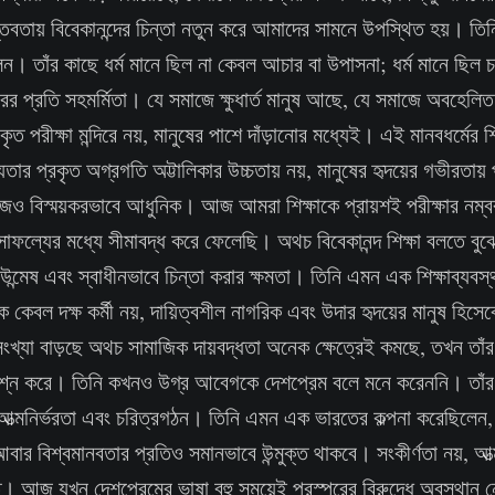
বতায় বিবেকানন্দের চিন্তা নতুন করে আমাদের সামনে উপস্থিত হয়। তিন
েন। তাঁর কাছে ধর্ম মানে ছিল না কেবল আচার বা উপাসনা; ধর্ম মানে ছিল চ
র প্রতি সহমর্মিতা। যে সমাজে ক্ষুধার্ত মানুষ আছে, যে সমাজে অবহেলিত 
্রকৃত পরীক্ষা মন্দিরে নয়, মানুষের পাশে দাঁড়ানোর মধ্যেই। এই মানবধর্মে
তার প্রকৃত অগ্রগতি অট্টালিকার উচ্চতায় নয়, মানুষের হৃদয়ের গভীরতায় 
আজও বিস্ময়করভাবে আধুনিক। আজ আমরা শিক্ষাকে প্রায়শই পরীক্ষার নম্বর,
সাফল্যের মধ্যে সীমাবদ্ধ করে ফেলেছি। অথচ বিবেকানন্দ শিক্ষা বলতে বুঝ
 উন্মেষ এবং স্বাধীনভাবে চিন্তা করার ক্ষমতা। তিনি এমন এক শিক্ষাব্যবস্থ
ে কেবল দক্ষ কর্মী নয়, দায়িত্বশীল নাগরিক এবং উদার হৃদয়ের মানুষ হি
সংখ্যা বাড়ছে অথচ সামাজিক দায়বদ্ধতা অনেক ক্ষেত্রেই কমছে, তখন তাঁর 
শ্ন করে। তিনি কখনও উগ্র আবেগকে দেশপ্রেম বলে মনে করেননি। তাঁর 
া, আত্মনির্ভরতা এবং চরিত্রগঠন। তিনি এমন এক ভারতের কল্পনা করেছিলেন
আবার বিশ্বমানবতার প্রতিও সমানভাবে উন্মুক্ত থাকবে। সংকীর্ণতা নয়, আত্
ি। আজ যখন দেশপ্রেমের ভাষা বহু সময়েই পরস্পরের বিরুদ্ধে অবস্থান নে