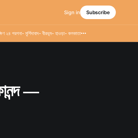
Sign in
Subscribe
্ষিণ ২৪ পরগনা
- মুর্শিদাবাদ
- বীরভূম
- হাওড়া
- কলকাতা
কানন্দ —