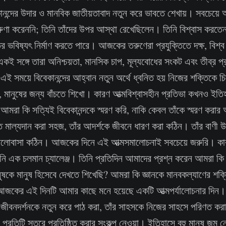
ানন্দের উদার ও মানবিক জাতীয়তাবাদ নতুন করে ভাবতে শেখায়। সবচেয়ে আশ্
ণা করেননি; তিনি তাঁদের উপর আস্থা রেখেছিলেন। তিনি বিশ্বাস করতে
 ভবিষ্যৎ নির্মাণ করতে পারে। আজকের তরুণেরা প্রযুক্তিতে দক্ষ, বিশ্ব
একই সঙ্গে তারা অনিশ্চয়তা, মানসিক চাপ, মূল্যবোধের সংকট এবং তীব্র প
এই সময়ে বিবেকানন্দের আহ্বান নতুন অর্থে ধ্বনিত হয় নিজের শক্তিকে চ
 মানুষের জন্য বাঁচতে শিখো। কারণ আত্মবিশ্বাসহীন প্রতিভা কখনও ইতি
আমরা কি সত্যিই বিবেকানন্দকে স্মরণ করি, নাকি কেবল তাঁকে স্মরণ করার 
তে মাল্যদান করা সহজ, তাঁর আদর্শকে জীবনে ধারণ করা কঠিন। তাঁর বাণী উ
লোবাসা কঠিন। আজকের দিনে এই আত্মসমালোচনাই সবচেয়ে জরুরি। কার
নি এক চলমান চ্যালেঞ্জ। তিনি প্রতিদিন আমাদের প্রশ্ন করেন আমরা কি 
ষকে মানুষ হিসেবে দেখতে শিখেছি? আমরা কি জ্ঞানকে মানবকল্যাণের শক্
জকের এই দিনটি আমার কাছে মনে হয়েছে একটি আত্মপর্যালোচনার দিন। এ
ঁর জীবনদর্শনকে নতুন করে পাঠ করা, তাঁর সাহসকে নিজের সাহসে পরিণত করা
রতিটি স্তরে প্রতিষ্ঠিত করার সংকল্প নেওয়া। ইতিহাসে বহু মানুষ জন্ম নেন