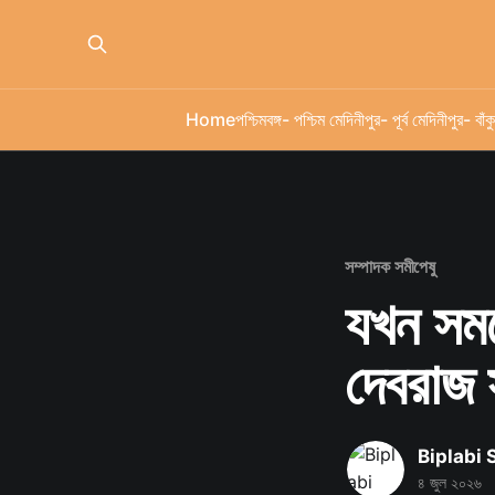
Home
পশ্চিমবঙ্গ
- পশ্চিম মেদিনীপুর
- পূর্ব মেদিনীপুর
- বাঁকু
সম্পাদক সমীপেষু
যখন সময
দেবরাজ 
Biplabi
৪ জুল ২০২৬