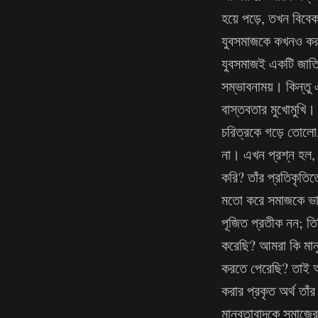
হয়ে পড়ে, তখন বিবেক
যুবসমাজকে কখনও করু
যুবসমাজই একটি জাতির
সম্ভাবনাময়। কিন্তু 
বাস্তবতার মুখোমুখি। 
চরিত্রকে গড়ে তোলো,
না। এখন প্রশ্ন হল, 
করি? তাঁর প্রতিকৃতি
মতো করে সমাজকে ভা
পূজিত প্রতীক নন; তি
করেছি? আমরা কি মানু
করতে পেরেছি? তাই আ
করার প্রকৃত অর্থ তা
মানবতাবাদকে সমাজের প্