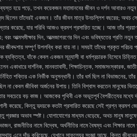
ে ব্যস্ত হয়ে পড়ে, তখন কয়েকজন মহামানবের জীবন ও দর্শন আবারও নত
ন্দ ছিলেন তাঁদেরই একজন। তাঁর জীবন মাত্র উনচল্লিশ বছরের; অথচ সে
 বিস্তার করেছে, যার পরিধি আজও ক্রমশ প্রসারিত হচ্ছে। আজ তাঁর প্
; বরং আত্মসমীক্ষার দিন, আত্মজাগরণের দিন এবং ভবিষ্যতের প্রতি নতুন অ
দের জীবদ্দশায় সম্পূর্ণ উপলব্ধি করা যায় না। সময়ই তাঁদের প্রকৃত পরিচয
 ব্যক্তিত্ব, যাঁকে কেবল একজন সন্ন্যাসী বা ধর্মপ্রচারক হিসেবে চিহ্নিত 
েন একাধারে দার্শনিক, মানবতাবাদী, শিক্ষাচিন্তক, সমাজসংস্কারক, জাতীয
তর্নিহিত শক্তির এক নির্ভীক অনুসন্ধানী। তাঁর ধর্ম ছিল না বিভাজনের, তাঁ
ষা ছিল না কেবল জীবিকা অর্জনের উপায়। তিনি বিশ্বাস করতেন মানুষের ভিত
র সবচেয়ে বড় কাজ। আজকের পৃথিবী এক অভূতপূর্ব বৈপরীত্যের মধ্যে দাঁড
শালী করেছে, কিন্তু হৃদয়কে কতটা প্রসারিত করেছে সেই প্রশ্ন ক্রমশ 
তু প্রজ্ঞার অভাব স্পষ্ট। যোগাযোগের মাধ্যম বেড়েছে, অথচ মানুষ মানুষ
বিভাজন, রাজনীতির নামে বিদ্বেষ, অর্থনীতির নামে বৈষম্য এবং শিক্ষার না
য় এনে দাঁড় করিয়েছে, যেখানে সাফল্যের সংজ্ঞা আছে, কিন্তু জীবনের দর