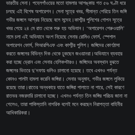
ভারতীয় সেনা। পহেলগাঁওয়ের মতো হামলার আশঙ্কায় গত ৫৬ ঘণ্টা ধরে
চলছে এই বিশেষ অপারেশন। সেনা সূত্রে খবর, সীমান্ত পেরিয়ে তিন জঙ্গি
গভীর জঙ্গলে আশ্রয় নিয়েছে বলে সন্দেহ।কাশ্মীর পুলিশের গোপন সূত্রে
খবর পেয়ে ২৪ মে রাত থেকে শুরু হয় অভিযান। ‘অপারেশন শেরুওয়ালি’
নামে চলা এই অভিযানে অংশ নিয়েছে সেনার রোমিও ফোর্স, স্পেশাল
অপারেশন ফোর্স, সিআরপিএফ এবং কাশ্মীর পুলিশ। জঙ্গিদের কোণঠাসা
করতে জঙ্গলের বিভিন্ন দিক থেকে ঢুকছেন জওয়ানরা।অভিযানে ব্যবহার
করা হচ্ছে ড্রোন এবং সেনার হেলিকপ্টারও। জঙ্গিদের অবস্থান বুঝতে
জঙ্গলের ভিতরে দু’দফায় গুলিও চালানো হয়েছে। তবে এখনও পর্যন্ত
কোনও পালটা হামলা করেনি জঙ্গিরা। সেনার অনুমান, গভীর জঙ্গলে লুকিয়ে
রয়েছে তারা।রাতের অন্ধকারে যাতে জঙ্গিরা পালাতে না পারে, সেই কারণে
রাতভর নজরদারি চালানো হচ্ছে। এখনও পর্যন্ত তিন জঙ্গির পরিচয় জানা না
গেলেও, তারা পাকিস্তানি নাগরিক বলেই মনে করছেন নিরাপত্তা বাহিনীর
আধিকারিকরা।