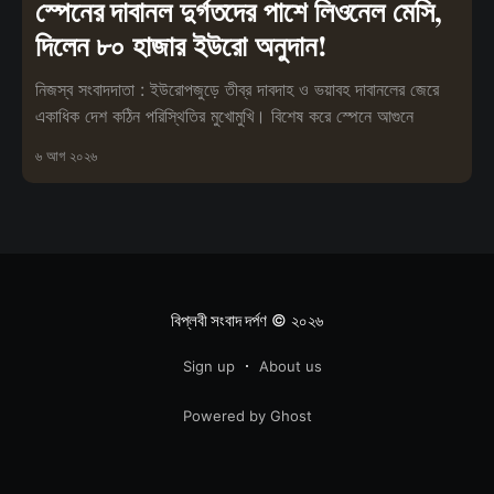
স্পেনের দাবানল দুর্গতদের পাশে লিওনেল মেসি,
দিলেন ৮০ হাজার ইউরো অনুদান!
নিজস্ব সংবাদদাতা : ইউরোপজুড়ে তীব্র দাবদাহ ও ভয়াবহ দাবানলের জেরে
একাধিক দেশ কঠিন পরিস্থিতির মুখোমুখি। বিশেষ করে স্পেনে আগুনে
৬ আগ ২০২৬
বিপ্লবী সংবাদ দর্পণ
© ২০২৬
Sign up
About us
Powered by Ghost