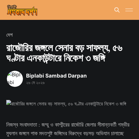
দেশ
রাজৌরির জঙ্গলে সেনার বড় সাফল্য, ৫৬
ঘণ্টার এনকাউন্টারে নিকেশ ৩ জঙ্গি
Biplabi Sambad Darpan
২৬ মে ২০২৬
নিজস্ব সংবাদদাতা : জম্মু ও কাশ্মীরের রাজৌরি জেলার সীমান্তবর্তী গম্ভীর
মুঘলান জঙ্গলে পাক মদতপুষ্ট জঙ্গিদের বিরুদ্ধে বড়সড় অভিযান চালাচ্ছে