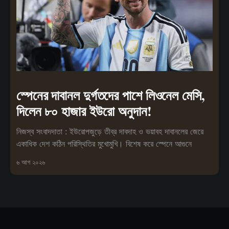
স্পেনের দাবানল দুর্গতদের পাশে লিওনেল মেসি,
দিলেন ৮০ হাজার ইউরো অনুদান!
নিজস্ব সংবাদদাতা : ইউরোপজুড়ে তীব্র দাবদাহ ও ভয়াবহ দাবানলের জেরে
একাধিক দেশ কঠিন পরিস্থিতির মুখোমুখি। বিশেষ করে স্পেনে আগুনে
৬ আগ ২০২৬