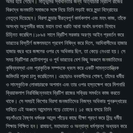
অমর হয়ে গেছেন। মাতৃভূমির স্বাধীনতার জন্য অত্যাচারী ব্রিটিশ রাজের
বিরুদ্ধে জনজাতি সমাজকে সঙ্গে নিয়ে তিনি লড়াই করে মুন্ডা বিদ্রোহের
নেতৃত্ব দিয়েছেন। বিরসা মুন্ডার বীরত্বপূর্ণ কার্যকলাপ এবং মহৎ কাজ, তাঁকে
অসংখ্য অনুগামীর কাছে মহান তথা ধরতি আবা অর্থাৎ ভগবান হিসাবে
চিহ্নিত করেছিল।১৮৯৪ সালে ব্রিটিশ সরকার অরণ্য আইন প্রবর্তন করে
ভারতের বিস্তীর্ণ জঙ্গলমহলে প্রবেশ নিষিদ্ধ করে দিলে, আদিবাসীদের হাজার
হাজার বছর ধরে জঙ্গলের ওপর যে অধিকার ছিল, তা কেড়ে নেওয়া হয়। সে
সময় ব্রিটিশরা ছোটনাগপুর ও পূর্ব ভারতের বেশ কিছু অঞ্চলে জনজাতিদের
কৃষিব্যবস্থা এবং প্রাকৃতিক সম্পদকে ধ্বংস করে একটি সামন্ততান্ত্রিক
জমিদারি প্রথা চালু করেছিলেন। এছাড়াও বনবাসীদের শোষণ, তাঁদের ধর্মীয়
ও সাংস্কৃতিক লোকাচারকে অপমান এবং তার ওপর হস্তক্ষেপ করে মিশনারি
ক্রিয়াকলাপ নিরবিচ্ছিন্নভাবে ব্রিটিশ রাজের সক্রিয় সমর্থনে কাজ করতে
থাকে। সে সময়ই কিশোর বিরসা জনজাতিদের নিজস্ব অধিকার পুনরুদ্ধারের
দাবিতে এই অঞ্চলে আন্দোলন গড়ে তোলেন। ১৫ বছর বসয়ে তিনি
বড়গাঁওয়ে বৈষ্ণব ধর্মগুরু আনন্দ পাঁড়ের কাছে দীক্ষা গ্রহণ করে হিন্দু ধর্মীয়
শিক্ষায় শিক্ষিত হন। রামায়ণ, মহাভারত ও অন্যান্য ধর্মগ্রন্থ অধ্যয়ন করে