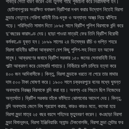
পবিত্র পৈতা ধারণ করেন এবং তুলসী গাছে পূজার্চনা করে নিরামিষাশী হন।
ছোটনাগপুরের সংরক্ষিত বনাঞ্চল ব্রিটিশরা দখল করার উদ্যোগ নিতেই বিরসা
মুন্ডার নেতৃত্বে গেরিলা বাহিনী তির-ধনুক ও অন্যান্য অস্ত্র নিয়ে ঝাঁপিয়ে
পড়ে। পরিস্থিতি সামাল দিতে ১৮৯৫ সালে ব্রিটিশ পুলিশ বিরসাকে বন্দি করে
দু’বছরের কারাদণ্ড দেয়। ছাড়া পাওয়া মাত্রই ফের তিনি ব্রিটিশ বিরোধী
কর্মকাণ্ডে যুক্ত হন। ১৮৯৯ সালের ২৪ ডিসেম্বর রাঁচি ও গুপ্তি শহরে
বিরসা বাহিনীর ঝটিকা আক্রমণে বেশ কিছু পুলিশ-সহ নিহত হন অনেক
মানুষ। আক্রমণের জবাবে ব্রিটিশ সরকার ১৫০ জনের সেনাবাহিনী নিয়ে
পাল্টা আক্রমণ করে ডোম্বারি পাহাড়ে। নির্বিচারে গুলি চালিয়ে হত্যা করে
৪০০ জন আদিবাসীকে। কিন্তু, বিরসা মুন্ডাকে ধরতে না পেরে তার মাথার
দাম ৫০০ টাকা ঘোষণা করে। ১৯০০ সালে চক্রধরপুরে বনের মধ্যে ঘুমন্ত
অবস্থায় নিরস্ত্র বিরসাকে বন্দি করা হয়। অবশ্য এর পিছনে ছিল নিজেদের
অন্তর্ঘাত। ব্রিটিশ সরকার তাঁকে ফাঁসিতে ঝোলানোর আদেশ দেয়। কিন্তু,
বন্দি অবস্থায় জেলে বিষ প্রয়োগ করায়, কারও কারও মতে, কলেরা হয়ে
বিরসা মুন্ডা মাত্র ২৫ বছর বয়সে শহিদের মৃত্যুবরণ করেন। কএছাড়া বিরসা
মুন্ডা বিমানবন্দর, বিরসা ইঞ্জিনিয়ারিং অ্যান্ড টেকনোলজি, বিরসা মুন্ডা সেন্টার ফর