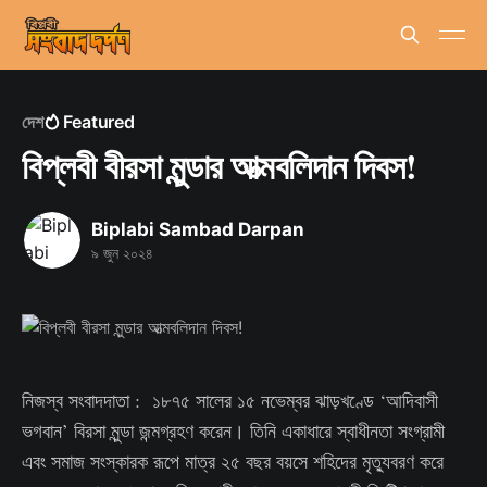
দেশ
Featured
বিপ্লবী বীরসা মুন্ডার আত্মবলিদান দিবস!
Biplabi Sambad Darpan
৯ জুন ২০২৪
নিজস্ব সংবাদদাতা : ১৮৭৫ সালের ১৫ নভেম্বর ঝাড়খণ্ডে ‘আদিবাসী
ভগবান’ বিরসা মুন্ডা জন্মগ্রহণ করেন। তিনি একাধারে স্বাধীনতা সংগ্রামী
এবং সমাজ সংস্কারক রূপে মাত্র ২৫ বছর বয়সে শহিদের মৃত্যুবরণ করে