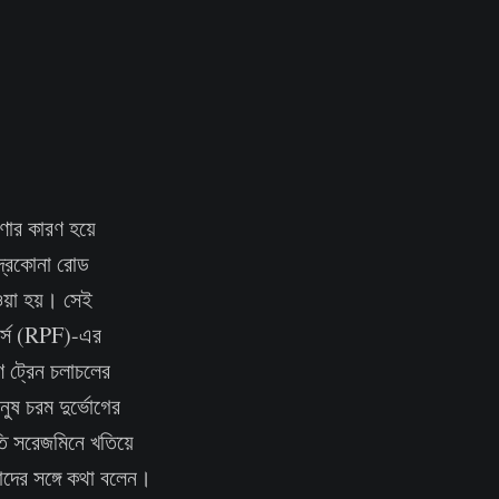
রণার কারণ হয়ে
্দ্রকোনা রোড
য়া হয়। সেই
োর্স (RPF)-এর
ষণ ট্রেন চলাচলের
নুষ চরম দুর্ভোগের
ি সরেজমিনে খতিয়ে
দাদের সঙ্গে কথা বলেন।