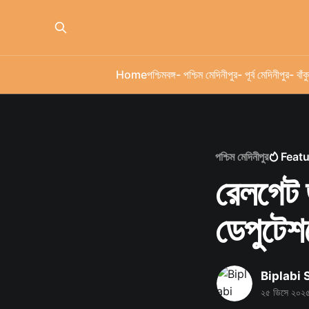
Home
পশ্চিমবঙ্গ
- পশ্চিম মেদিনীপুর
- পূর্ব মেদিনীপুর
- বাঁকু
পশ্চিম মেদিনীপুর
Feat
রেলগেট জ
ডেপুটেশন
Biplabi
২৫ ডিসে ২০২