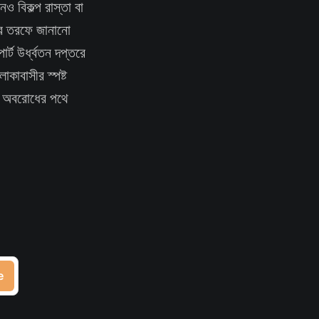
 বিকল্প রাস্তা বা
দের তরফে জানানো
র্ট উর্ধ্বতন দপ্তরে
কাবাসীর স্পষ্ট
েল অবরোধের পথে
e