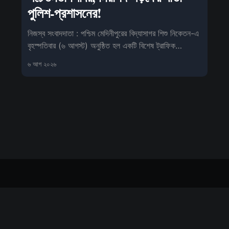
পুলিশ-প্রশাসনের!
নিজস্ব সংবাদদাতা : পশ্চিম মেদিনীপুরের বিদ্যাসাগর শিশু নিকেতন-এ
বৃহস্পতিবার (৬ আগস্ট) অনুষ্ঠিত হল একটি বিশেষ ট্রাফিক
সচেতনতা কর্মসূ
৬ আগ ২০২৬
Sign up
About us