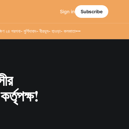
Sign in
Subscribe
্ষিণ ২৪ পরগনা
- মুর্শিদাবাদ
- বীরভূম
- হাওড়া
- কলকাতা
সীর
র্তৃপক্ষ!