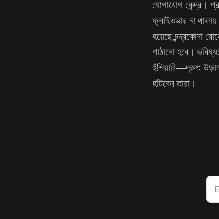
যোগাযোগ কেন্দ্র। প্
ফ্লাইওভার না থাকায়
হয়েছে,চন্দ্রকোনা রো
পাঠানো হবে। ভবিষ্যত
হুঁশিয়ারি—দ্রুত উড
হাঁটবেন তারা।
E