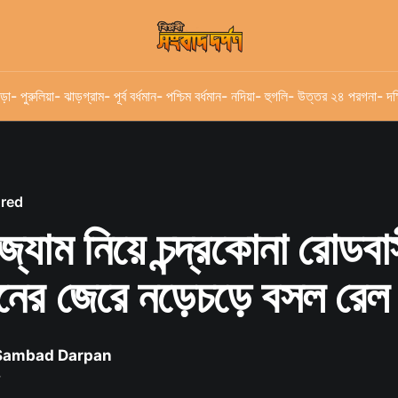
ড়া
- পুরুলিয়া
- ঝাড়গ্রাম
- পূর্ব বর্ধমান
- পশ্চিম বর্ধমান
- নদিয়া
- হুগলি
- উত্তর ২৪ পরগনা
- দক
ured
্যাম নিয়ে চন্দ্রকোনা রোডবা
ের জেরে নড়েচড়ে বসল রেল ক
 Sambad Darpan
৫