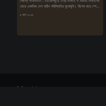
নিজস্ব সংবাদদাতা : ইউরোপজুড়ে তীব্র দাবদাহ ও ভয়াবহ দাবানলের
জেরে একাধিক দেশ কঠিন পরিস্থিতির মুখোমুখি। বিশেষ করে স্পেনে
আগুনে
৬ আগ ২০২৬
বিপ্লবী সংবাদ দর্পণ
© ২০২৬