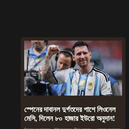
স্পেনের দাবানল দুর্গতদের পাশে লিওনেল
মেসি, দিলেন ৮০ হাজার ইউরো অনুদান!