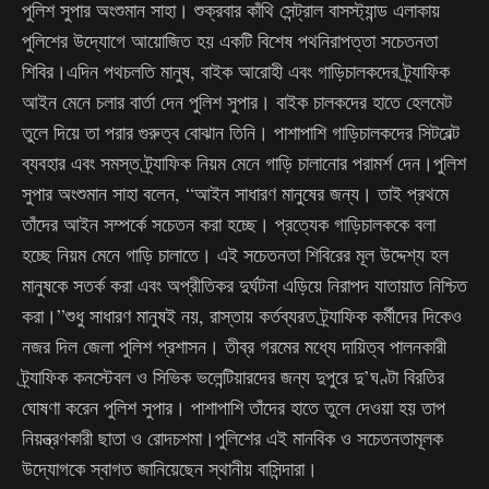
পুলিশ সুপার অংশুমান সাহা। শুক্রবার কাঁথি সেন্ট্রাল বাসস্ট্যান্ড এলাকায়
পুলিশের উদ্যোগে আয়োজিত হয় একটি বিশেষ পথনিরাপত্তা সচেতনতা
শিবির।এদিন পথচলতি মানুষ, বাইক আরোহী এবং গাড়িচালকদের ট্র্যাফিক
আইন মেনে চলার বার্তা দেন পুলিশ সুপার। বাইক চালকদের হাতে হেলমেট
তুলে দিয়ে তা পরার গুরুত্ব বোঝান তিনি। পাশাপাশি গাড়িচালকদের সিটবেল্ট
ব্যবহার এবং সমস্ত ট্র্যাফিক নিয়ম মেনে গাড়ি চালানোর পরামর্শ দেন।পুলিশ
সুপার অংশুমান সাহা বলেন, “আইন সাধারণ মানুষের জন্য। তাই প্রথমে
তাঁদের আইন সম্পর্কে সচেতন করা হচ্ছে। প্রত্যেক গাড়িচালককে বলা
হচ্ছে নিয়ম মেনে গাড়ি চালাতে। এই সচেতনতা শিবিরের মূল উদ্দেশ্য হল
মানুষকে সতর্ক করা এবং অপ্রীতিকর দুর্ঘটনা এড়িয়ে নিরাপদ যাতায়াত নিশ্চিত
করা।”শুধু সাধারণ মানুষই নয়, রাস্তায় কর্তব্যরত ট্র্যাফিক কর্মীদের দিকেও
নজর দিল জেলা পুলিশ প্রশাসন। তীব্র গরমের মধ্যে দায়িত্ব পালনকারী
ট্র্যাফিক কনস্টেবল ও সিভিক ভলেন্টিয়ারদের জন্য দুপুরে দু’ঘণ্টা বিরতির
ঘোষণা করেন পুলিশ সুপার। পাশাপাশি তাঁদের হাতে তুলে দেওয়া হয় তাপ
নিয়ন্ত্রণকারী ছাতা ও রোদচশমা।পুলিশের এই মানবিক ও সচেতনতামূলক
উদ্যোগকে স্বাগত জানিয়েছেন স্থানীয় বাসিন্দারা।