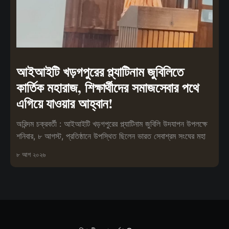
আইআইটি খড়গপুরের প্ল্যাটিনাম জুবিলিতে
কার্তিক মহারাজ, শিক্ষার্থীদের সমাজসেবার পথে
এগিয়ে যাওয়ার আহ্বান!
অরিন্দম চক্রবর্তী : আইআইটি খড়গপুরের প্ল্যাটিনাম জুবিলি উদযাপন উপলক্ষে
শনিবার, ৮ আগস্ট, প্রতিষ্ঠানে উপস্থিত ছিলেন ভারত সেবাশ্রম সংঘের মহা
৮ আগ ২০২৬