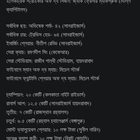
ইলেকট্রিক স্ট্রাইকার অফ দ্য সিজন: জ্যাক ফ্রেসার ম্যাকগ্রুক (দিল্লি
ক্যাপিটালস)
সর্বাধিক ছয়: অভিষেক শর্মা- ৪২ (সানরাইজার্স)
সর্বাধিক চার: ট্রেভিস হেড- ৬৪ (সানরাইজার্স)
ইমার্জিং প্লেয়ার: নীতীশ রেড্ডি (সানরাইজার্স)
সেরা ক্যাচ: রমণদীপ সিং (কেকেআর)
সেরা স্টেডিয়াম: রাজীব গান্ধী স্টেডিয়াম, হায়দরাবাদ
ফাইনালে ম্যান অফ দ্য ম্যাচ: মিচেল স্টার্ক
ফাইনালে ফ্যান্টাসি প্লেয়ার অফ দ্য ম্যাচ: মিচেল স্টার্ক
চ্যাম্পিয়ন: ২০ কোটি (কলকাতা নাইট রাইডার্স)
রানার্স আপ: ১২.৫ কোটি (সানরাইজার্স হায়দরাবাদ)
তৃতীয়: ৭ কোটি (রাজস্থান রয়্যালস)
চতুর্থ: ৬.৫ কোটি (রয়্যাল চ্যালেঞ্জার্স বেঙ্গালুরু)
মোস্ট ভ্যালুয়েবল প্লেয়ার: ১০ লক্ষ টাকা (সুনীল নারিন)
অরেঞ্জ ক্যাপ জয়ী: ১০ লক্ষ টাকা (বিরাট কোহলি)