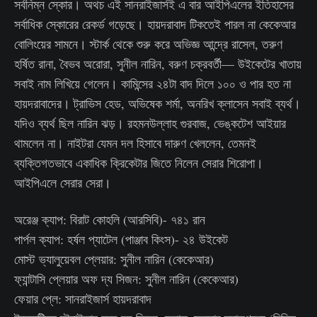
সর্বনিম্ন স্কোর। অথচ এই সানরাইজার্সই এ বার আইপিএলের ইতিহাসের
সর্বাধিক স্কোরের রেকর্ড গড়েছে। হায়দরাবাদ টিকতেই পারল না কেকেআর
বোলিংয়ের সামনে। স্টার্ক থেকে শুরু করে অভিজ্ঞ আন্দ্রে রাসেল, তরুণ
হর্ষিত রানা, বৈভব অরোরা, সুনীল নারিন, বরুণ চক্রবর্তী— উইকেটের খাতায়
সবাই নাম লিখিয়ে গেলেন। কামিন্সের ২৪টা বাদ দিলে ১০০ ও পার হত না
হায়দরাবাদের। ট্রাভিস হেড, অভিষেক শর্মা, অনরিখ ক্লাসেন সবাই ব্যর্থ।
যদিও ব্যর্থ ছিল নারিন ঝড়। রহমনউল্লাহ গুরবাজ, ভেঙ্কটেশ আইয়ার
থামলেন না। নাইটরা যেমন দল হিসাবে দারুণ খেললেন, তেমনই
ব্যক্তিগতভাবে একাধিক ক্রিকেটার জিতে নিলেন সেরার শিরোপা।
আইপিএলে সেরার সেরা।
অরেঞ্জ ক্যাপ: বিরাট কোহলি (আরসিবি)- ৭৪১ রান
পার্পল ক্যাপ: হর্ষল প্যাটেল (পাঞ্জাব কিংস)- ২৪ উইকেট
মোস্ট ভ্যালুয়েবল প্লেয়ার: সুনীল নারিন (কেকেআর)
ফ্যান্টাসি প্লেয়ার অফ দ্য সিজন: সুনীল নারিন (কেকেআর)
ফেয়ার প্লে: সানরাইজার্স হায়দরাবাদ