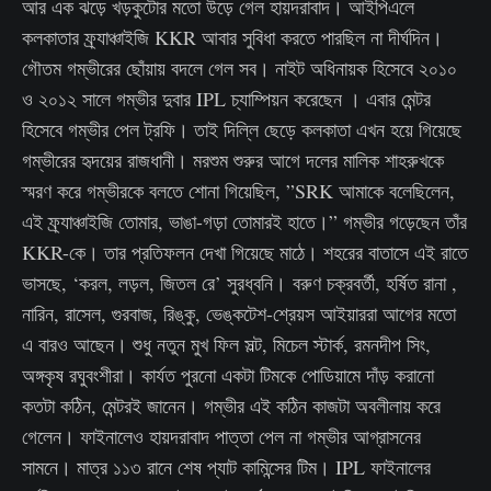
আর এক ঝড়ে খড়কুটোর মতো উড়ে গেল হায়দরাবাদ। আইপিএলে
কলকাতার ফ্র্যাঞ্চাইজি KKR আবার সুবিধা করতে পারছিল না দীর্ঘদিন।
গৌতম গম্ভীরের ছোঁয়ায় বদলে গেল সব। নাইট অধিনায়ক হিসেবে ২০১০
ও ২০১২ সালে গম্ভীর দুবার IPL চ্যাম্পিয়ন করেছেন । এবার মেন্টর
হিসেবে গম্ভীর পেল ট্রফি। তাই দিল্লি ছেড়ে কলকাতা এখন হয়ে গিয়েছে
গম্ভীরের হৃদয়ের রাজধানী। মরশুম শুরুর আগে দলের মালিক শাহরুখকে
স্মরণ করে গম্ভীরকে বলতে শোনা গিয়েছিল, ”SRK আমাকে বলেছিলেন,
এই ফ্র্যাঞ্চাইজি তোমার, ভাঙা-গড়া তোমারই হাতে।” গম্ভীর গড়েছেন তাঁর
KKR-কে। তার প্রতিফলন দেখা গিয়েছে মাঠে। শহরের বাতাসে এই রাতে
ভাসছে, ‘করল, লড়ল, জিতল রে’ সুরধ্বনি। বরুণ চক্রবর্তী, হর্ষিত রানা ,
নারিন, রাসেল, গুরবাজ, রিঙ্কু, ভেঙ্কটেশ-শ্রেয়স আইয়াররা আগের মতো
এ বারও আছেন। শুধু নতুন মুখ ফিল সল্ট, মিচেল স্টার্ক, রমনদীপ সিং,
অঙ্গকৃষ রঘুবংশীরা। কার্যত পুরনো একটা টিমকে পোডিয়ামে দাঁড় করানো
কতটা কঠিন, মেন্টরই জানেন। গম্ভীর এই কঠিন কাজটা অবলীলায় করে
গেলেন। ফাইনালেও হায়দরাবাদ পাত্তা পেল না গম্ভীর আগ্রাসনের
সামনে। মাত্র ১১৩ রানে শেষ প্যাট কামিন্সের টিম। IPL ফাইনালের