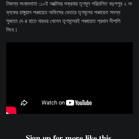
নিজস্ব সংবাদদাতা :১০ই অক্টোবর শুক্রবার তৃণমূল পরিচালিত খড়গপুর ২ নং
ব্লকের চাঙ্গুয়াল পঞ্চায়েত অফিসের ভেতরে তৃণমূলের পঞ্চায়েত সদস্য
সুজাতা দে-র হাতে মারধর খেলেন তৃণমূলেরই পঞ্চায়েত প্রধান দীপালি
সিংহ।
Sign up for more like this.