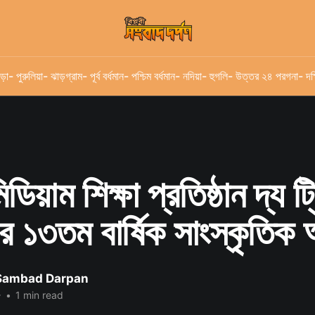
ড়া
- পুরুলিয়া
- ঝাড়গ্রাম
- পূর্ব বর্ধমান
- পশ্চিম বর্ধমান
- নদিয়া
- হুগলি
- উত্তর ২৪ পরগনা
- দক
ডিয়াম শিক্ষা প্রতিষ্ঠান দ্য ট
 ১৩তম বার্ষিক সাংস্কৃতিক অন
 Sambad Darpan
৫
•
1 min read