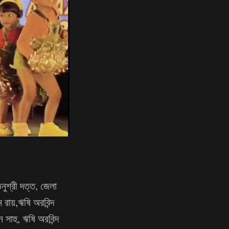
নুশ্রী দত্ত, জেলা
রায়,ঋষি অরবিন্দ
 সাহু, ঋষি অরবিন্দ