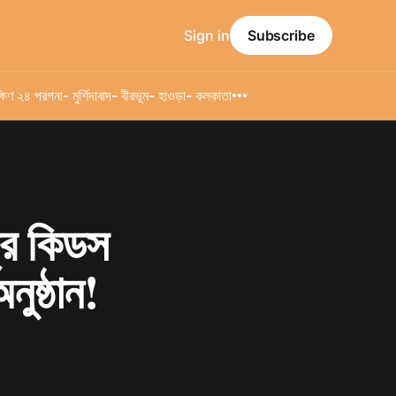
Sign in
Subscribe
্ষিণ ২৪ পরগনা
- মুর্শিদাবাদ
- বীরভূম
- হাওড়া
- কলকাতা
্রি কিডস
ুষ্ঠান!