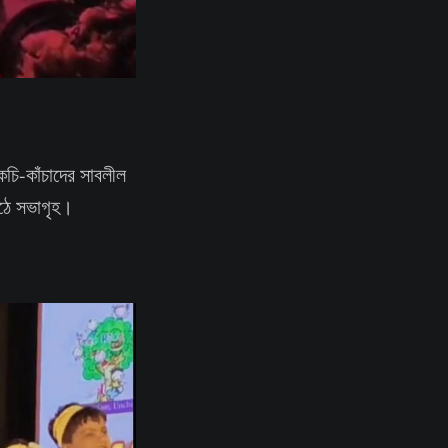
কচি-কাঁচাদের সাবলীল
ওঠে সভাগৃহ।