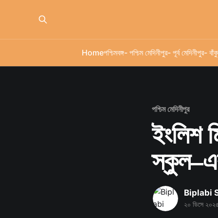
Home
পশ্চিমবঙ্গ
- পশ্চিম মেদিনীপুর
- পূর্ব মেদিনীপুর
- বাঁকু
পশ্চিম মেদিনীপুর
ইংলিশ মি
স্কুল–এর
Biplabi
২০ ডিসে ২০২