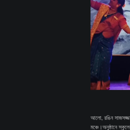
আলো, রঙিন সাজসজ্জা
মঞ্চে।অনুষ্ঠানে স্কুল