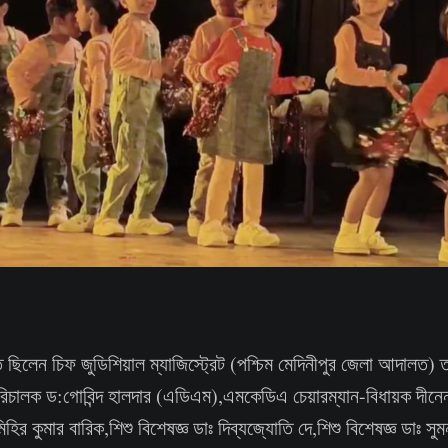
 ছিলেন চিফ জুডিশিয়াল ম্যাজিস্ট্রেট (পশ্চিম মেদিনীপুর জেলা আদালত) ত
রিচালক ড:গোবিন্দ হালদার (এডিএম),এমকেডিএ চেয়ারম্যান-বিধায়ক দীনেন 
ির কুমার বারিক,শিশু বিশেষজ্ঞ ডাঃ দিব্যজ্যোতি দে,শিশু বিশেষজ্ঞ ডাঃ সুমন