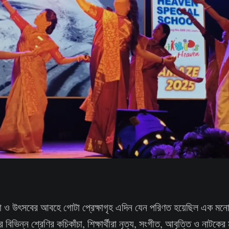
 ও উৎসবের আবহে গোটা প্রেক্ষাগৃহ এদিন যেন পরিণত হয়েছিল এক মনোম
ের বিভিন্ন শ্রেণির কচিকাঁচা, শিক্ষার্থীরা নৃত্য, সংগীত, আবৃত্তি ও নাটকে