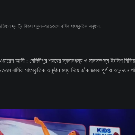
ওয়ারেশ আলী : মেদিনীপুর শহরের স্বনামধন্য ও মানসম্পন্ন ইংলিশ মিডিয়াম 
৩তম বার্ষিক সাংস্কৃতিক অনুষ্ঠান মধ্য দিয়ে জাঁক জমক পূর্ণ ও আনন্দঘন প