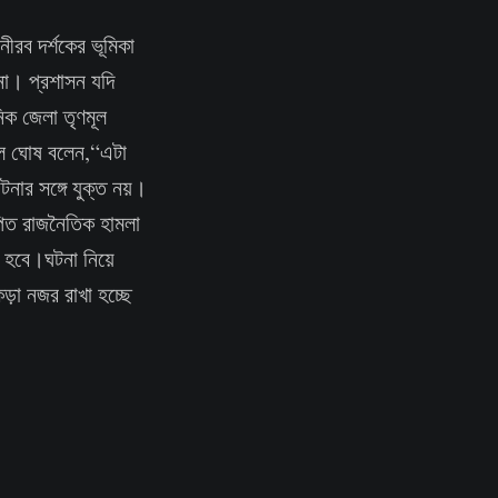
নীরব দর্শকের ভূমিকা
না। প্রশাসন যদি
নিক জেলা তৃণমূল
্মল ঘোষ বলেন,“এটা
নার সঙ্গে যুক্ত নয়।
্পিত রাজনৈতিক হামলা
া হবে।ঘটনা নিয়ে
়া নজর রাখা হচ্ছে