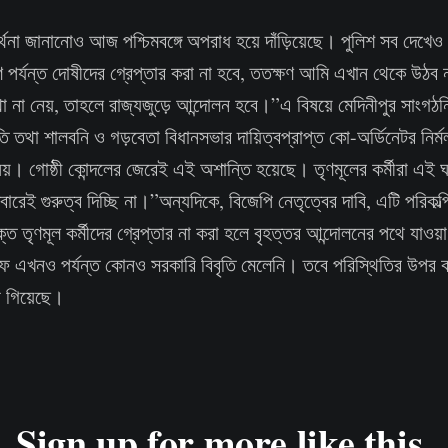
র্থনা জানানোও আজ পশ্চিমবঙ্গে অপরাধ হয়ে দাঁড়িয়েছে। পুলিশ সব দেখেও 
পর্যন্ত দোষীদের গ্রেপ্তার করা না হবে, ততক্ষণ আমি এখান থেকে উঠব 
া না নেয়, তাহলে রাজ্যজুড়ে আন্দোলন হবে।”এ বিষয়ে মেদিনীপুর সাংগঠ
 তথা শালবনি ও গড়বেতা বিধানসভার দায়িত্বপ্রাপ্ত কো-অর্ডিনেটর নির
য়। গোষ্ঠী কোন্দলের জেরেই এই অশান্তি হয়েছে। তৃণমূলের কর্মীরা এই ঘট
ারেই গুরুত্ব দিচ্ছি না।”অন্যদিকে, বিজেপি নেতৃত্বের দাবি, এটি পরিকল
ত তৃণমূল কর্মীদের গ্রেপ্তার না করা হলে বৃহত্তর আন্দোলনের পথে যাওয়
ে এখনও পর্যন্ত কোনও সরকারি বিবৃতি মেলেনি। তবে পরিস্থিতির উপর কড
া গিয়েছে।
Sign up for more like this.