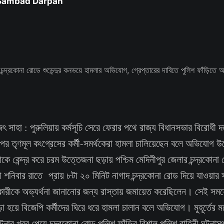
 Sambad Darpan
 সাহা : পুরুলিয়ায় কর্মসূচি সেরে ফেরার পথে রাজ্য বিধানসভার বিরোধী দল
র তৃণমূল কংগ্রেসের কর্মী-সমর্থকেরা হামলা চালিয়েছেন বলে অভিযোগ উ
ে কেন্দ্র করে চরম উত্তেজনা ছড়ায় পশ্চিম মেদিনীপুর জেলার চন্দ্রকোন
ী শনিবার রাতে প্রায় ৮টা ২০ মিনিট নাগাদ চন্দ্রকোনা রোড দিয়ে যাওয়ার স
ধিকারীকে অভ্যর্থনা জানানোর জন্য রাস্তায় জমায়েত করেছিলেন। সেই সময়ে
ো হয়ে বিজেপি কর্মীদের ঘিরে ধরে হামলা চালান বলে অভিযোগ। মুহূর্তের ম
ার খবর পেয়ে চন্দ্রকোনা রোড পুলিশ ফাঁড়ির বিশাল পুলিশ বাহিনী ঘটনাস্