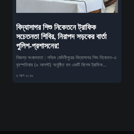
বিদ্যাসাগর শিশু নিকেতনে ট্রাফিক
সচেতনতা শিবির, নিরাপদ সড়কের বার্তা
পুলিশ-প্রশাসনের!
নিজস্ব সংবাদদাতা : পশ্চিম মেদিনীপুরের বিদ্যাসাগর শিশু নিকেতন-এ
বৃহস্পতিবার (৬ আগস্ট) অনুষ্ঠিত হল একটি বিশেষ ট্রাফিক
সচেতনতা কর্মসূ
৬ আগ ২০২৬