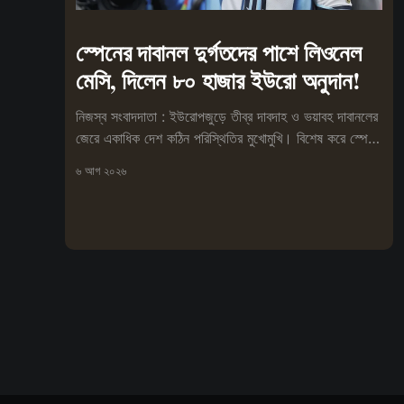
স্পেনের দাবানল দুর্গতদের পাশে লিওনেল
মেসি, দিলেন ৮০ হাজার ইউরো অনুদান!
নিজস্ব সংবাদদাতা : ইউরোপজুড়ে তীব্র দাবদাহ ও ভয়াবহ দাবানলের
জেরে একাধিক দেশ কঠিন পরিস্থিতির মুখোমুখি। বিশেষ করে স্পেনে
আগুনে
৬ আগ ২০২৬