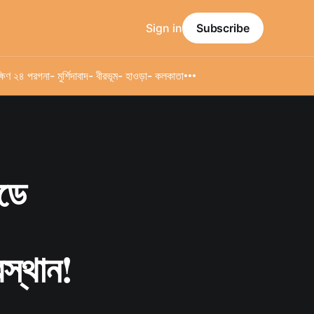
Sign in
Subscribe
্ষিণ ২৪ পরগনা
- মুর্শিদাবাদ
- বীরভূম
- হাওড়া
- কলকাতা
োডে
বস্থান!