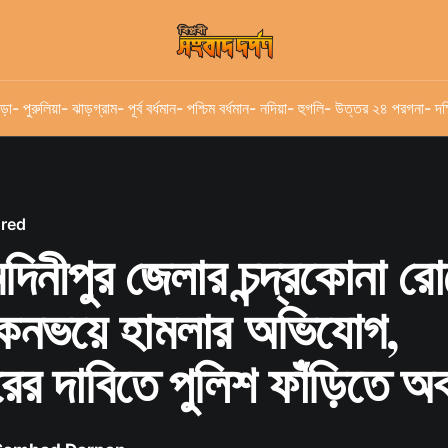
ড়া
- পুরুলিয়া
- ঝাড়গ্রাম
- পূর্ব বর্ধমান
- পশ্চিম বর্ধমান
- নদিয়া
- হুগলি
- উত্তর ২৪ পরগনা
- দক
ured
েদিনীপুর জেলার চন্দ্রকোনা র
ুর কনভয়ে হামলার অভিযোগ,
রের দাবিতে পুলিশ ফাঁড়িতে অ