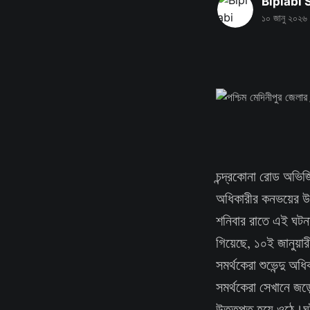
Biplabi
১০ জানু ২০২৬
চন্দ্রকোনা রোড অভিজিৎ
অধিকারীর কনভয়ের উপ
শনিবার রাতে এই ঘটনাক
গিয়েছে, ১০ই জানুয়ার
সমর্থকেরা শুভেন্দু অ
সমর্থকেরা সেখানে জড়
উত্তপ্ত হয়ে ওঠে।ঘটন