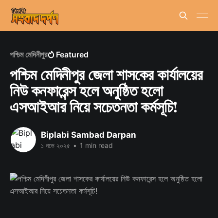
পশ্চিম মেদিনীপুর
Featured
পশ্চিম মেদিনীপুর জেলা শাসকের কার্যালয়ের
নিউ কনফারেন্স হলে অনুষ্ঠিত হলো
এসআইআর নিয়ে সচেতনতা কর্মসূচি!
Biplabi Sambad Darpan
১ নভে ২০২৫
•
1 min read