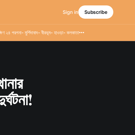
Sign in
Subscribe
্ষিণ ২৪ পরগনা
- মুর্শিদাবাদ
- বীরভূম
- হাওড়া
- কলকাতা
থানার
ুর্ঘটনা!