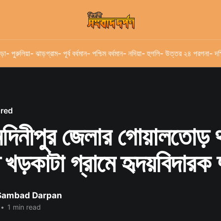
ড়া
- পুরুলিয়া
- ঝাড়গ্রাম
- পূর্ব বর্ধমান
- পশ্চিম বর্ধমান
- নদিয়া
- হুগলি
- উত্তর ২৪ পরগনা
- দক
ured
েদিনীপুর জেলার গোয়ালতোড় 
 খড়কাটা গ্রামে হৃদয়বিদারক দ
 Sambad Darpan
•
1 min read