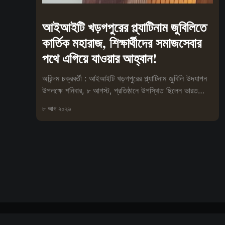
আইআইটি খড়গপুরের প্ল্যাটিনাম জুবিলিতে
কার্তিক মহারাজ, শিক্ষার্থীদের সমাজসেবার
পথে এগিয়ে যাওয়ার আহ্বান!
অরিন্দম চক্রবর্তী : আইআইটি খড়গপুরের প্ল্যাটিনাম জুবিলি উদযাপন
উপলক্ষে শনিবার, ৮ আগস্ট, প্রতিষ্ঠানে উপস্থিত ছিলেন ভারত
সেবাশ্রম সংঘের মহা
৮ আগ ২০২৬