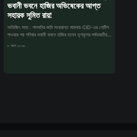
ভবানী ভবনে হাজির অভিষেকের আপ্ত
সহায়ক সুমিত রায়!
অভিজিৎ সাহা : শালবনির জমি সংক্রান্ত মামলায় CID-এর নোটিশ
পাওয়ার পর শনিবার ভবানী ভবনে হাজির হলেন তৃণমূলের সর্বভারতীয়
সাধারণ সম্পাদক
৮ আগ ২০২৬