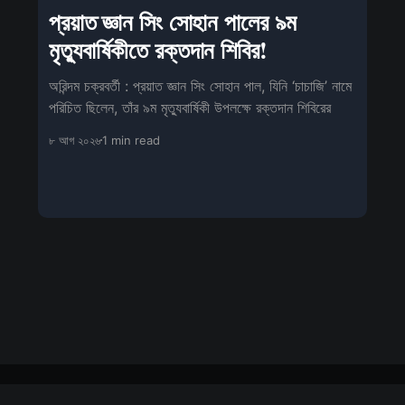
প্রয়াত জ্ঞান সিং সোহান পালের ৯ম
মৃত্যুবার্ষিকীতে রক্তদান শিবির!
অরিন্দম চক্রবর্তী : প্রয়াত জ্ঞান সিং সোহান পাল, যিনি ‘চাচাজি’ নামে
পরিচিত ছিলেন, তাঁর ৯ম মৃত্যুবার্ষিকী উপলক্ষে রক্তদান শিবিরের
৮ আগ ২০২৬
1 min read