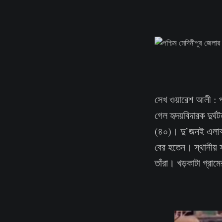
সেখ ওয়ারেশ আলী : পশ
গেল হৃদয়বিদারক দুর্
(৪০)। দু’জনই এলাকার
বের হতেন। স্থানীয় স
তাঁরা। খড়কাটা গ্রামের 