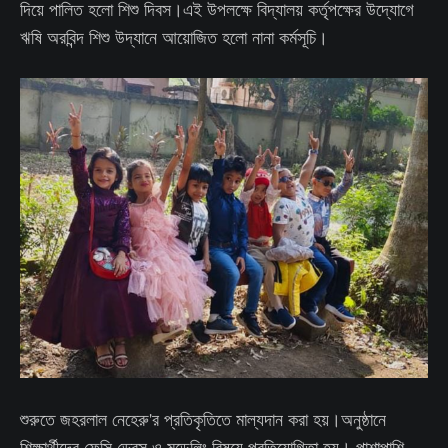
দিয়ে পালিত হলো শিশু দিবস।এই উপলক্ষে বিদ্যালয় কর্তৃপক্ষের উদ্যোগে
ঋষি অরবিন্দ শিশু উদ্যানে আয়োজিত হলো নানা কর্মসূচি।
শুরুতে জহরলাল নেহেরু'র প্রতিকৃতিতে মাল্যদান করা হয়।অনুষ্ঠানে
শিক্ষার্থীদের ফেন্সি ড্রেস ও মডেলিং বিষয়ে প্রতিযোগিতা হয়। পাশাপাশি