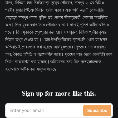
রাতে, 'নিশ্চিত খবর' নির্ভরযোগ্য সূত্রে পৌঁছালে, দাসপুর-২-এর বিডিও
প্রবীর কুমার শিট,এসডিপিও দুর্লভ সরকার এবং ওসি অঞ্জনী তেওয়ারির
নেতৃত্বে দাসপুর থানার পুলিশ দুই জেলার সীমান্তবর্তী এলাকায় অতর্কিতে
বসে। তিন যুবক ব্যাগ নিয়ে পৌঁছানোর সাথে সাথেই পুলিশ কর্মীরা ঝাঁপিয়ে
পড়ে। তিন যুবককে গ্রেপ্তার করা হয়। দাসপুর-২ বিডিও প্রবীর কুমার
শিটকে তথ্য দেওয়া হয়। তার উপস্থিতিতেই ব্যাগগুলি খোলা হয়!সেই
অভিযানেই গ্রেফতার করা হয়েছে অভিযুক্তদের।ধৃতদের নাম জয়মাল্য
পাল, সৈকত মাইতি ও প্রসেনজিৎ জানা। ধৃতদের কাছ থেকে বেআইনি কাফ
সিরাপ বাজেয়াপ্ত করা হয়েছে।অভিযানের সময় তিন সন্দেহভাজনকে
হাতেনাতে আটক করা সম্ভব হয়েছে।
Sign up for more like this.
Enter your email
Subscribe