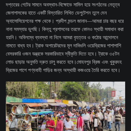
দপ্তরের গেটের সামনে অবস্থান-বিক্ষোভে সামিল হয়ে সংগঠনের নেতৃত্ব
জেলাশাসকের হাতে একটি বিস্তারিত লিখিত ডেপুটেশন তুলে দেন
অ্যাসোসিয়েশনের পক্ষ থেকে। প্রদীপ মন্ডল জানান—আমরা চার বছর ধরে
নানা সমস্যার ভুগছি। কিন্তু প্রশাসনের তরফে কোনও স্থায়ী সমাধান করা
হয়নি। অবিলম্বে ব্যবস্থা না নিলে আমরা বৃহত্তর ও কঠোর আন্দোলনে
নামতে বাধ্য হব। ট্রাক অপারেটরদের মূল দাবিগুলি ওয়েব্রিজের পাশাপাশি
বেসরকারি ওজন যন্ত্রকে সরকারিভাবে স্বীকৃতি দিতে হবে। ট্রাকে ৩৫টন
লোড ছাড়ার অনুমতি দ্রুত চালু করতে হবে।মোহনপুর ব্রিজ এবং খুকুরদহ
ব্রিজের পাশে পণ্যবাহী গাড়ির জন্য অস্থায়ী কজওয়ে তৈরি করতে হবে।