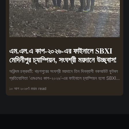
এম.এল.এ কাপ-২০২৬-এর ফাইনালে SBXI
মেদিনীপুর চ্যাম্পিয়ন, সংঘশ্রী ময়দানে উচ্ছ্বাস!
অরিন্দম চক্রবর্তী: খড়গপুরের সংঘশ্রী ময়দানে তিন দিনব্যাপী নকআউট ফুটবল
প্রতিযোগিতা ‘এমএলএ কাপ-২০২৬’-এর ফাইনালে চ্যাম্পিয়ন হলো SBXI
মেদিনীপুর।
১০ আগ ২০২৬
1 min read