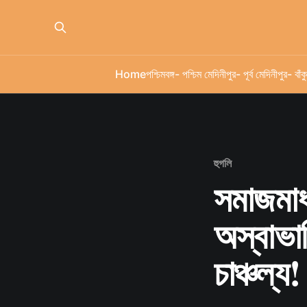
Home
পশ্চিমবঙ্গ
- পশ্চিম মেদিনীপুর
- পূর্ব মেদিনীপুর
- বাঁকু
হুগলি
সমাজমাধ্
অস্বাভাব
চাঞ্চল্য!