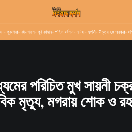
ড়া
- পুরুলিয়া
- ঝাড়গ্রাম
- পূর্ব বর্ধমান
- পশ্চিম বর্ধমান
- নদিয়া
- হুগলি
- উত্তর ২৪ পরগনা
- দক
যমের পরিচিত মুখ সায়নী চক্র
িক মৃত্যু, মগরায় শোক ও রহ