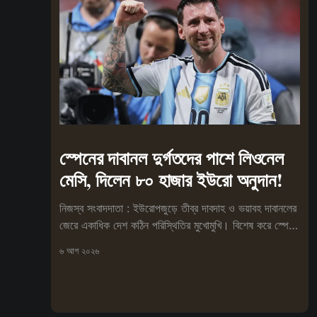
স্পেনের দাবানল দুর্গতদের পাশে লিওনেল
মেসি, দিলেন ৮০ হাজার ইউরো অনুদান!
নিজস্ব সংবাদদাতা : ইউরোপজুড়ে তীব্র দাবদাহ ও ভয়াবহ দাবানলের
জেরে একাধিক দেশ কঠিন পরিস্থিতির মুখোমুখি। বিশেষ করে স্পেনে
আগুনে
৬ আগ ২০২৬