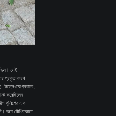
ক ছিল। সেই
যুর প্রকৃত কারণ
্ছে।উল্লেখযোগ্যভাবে,
োস্ট করেছিলেন
মীণ পুলিশের এক
েনি। তবে মৌখিকভাবে