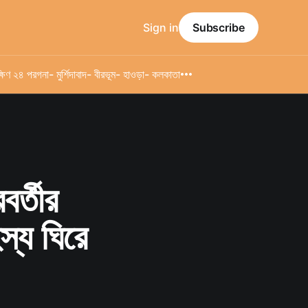
Sign in
Subscribe
্ষিণ ২৪ পরগনা
- মুর্শিদাবাদ
- বীরভূম
- হাওড়া
- কলকাতা
বর্তীর
স্য ঘিরে