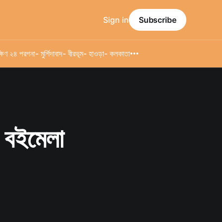
Sign in
Subscribe
্ষিণ ২৪ পরগনা
- মুর্শিদাবাদ
- বীরভূম
- হাওড়া
- কলকাতা
ব বইমেলা