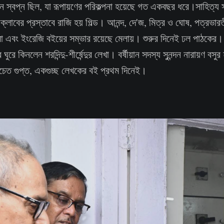
্বপ্ন ছিল, যা রূপায়ণের পরিকল্পনা হয়েছে গত একবছর ধরে।সাহিত্য সংস্
ক্লাবের প্রস্তাবে রাজি হয় গিল্ড। আনন্দ, দে'জ, মিত্র ও ঘোষ, পত্রভ
া এবং ইংরেজি বইয়ের সম্ভার রয়েছে মেলায়। শুরুর দিনেই ঢল পাঠকের। শ
ুরে কিনলেন শরদিন্দু-শীর্ষেন্দুর লেখা। বর্ষীয়ান সদস্য সুনন্দন নারায়ণ বসুর হা
্রচেত গুপ্ত, একগুচ্ছ লেখকের বই প্রথম দিনেই।