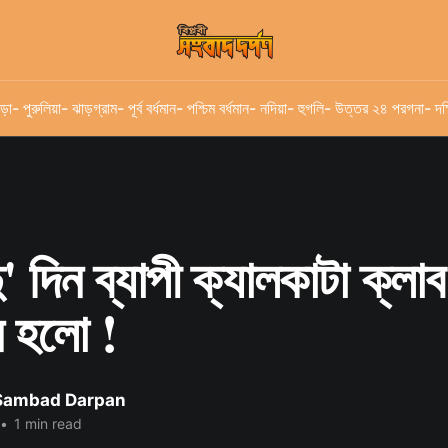
ড়া
- পুরুলিয়া
- ঝাড়গ্রাম
- পূর্ব বর্ধমান
- পশ্চিম বর্ধমান
- নদিয়া
- হুগলি
- উত্তর ২৪ পরগনা
- দক
ু' দিন ব্যাপী ক্যালকাটা ক্লা
ন হলো !
 Sambad Darpan
•
1 min read