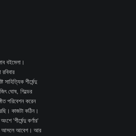
্লাব বইমেলা।
া রবিবার
াহিত্যিক শীর্ষেন্দু
িজিৎ ঘোষ, গিল্ডের
সঙ্গীত পরিবেশন করেন
া করেছি। কাজটা কঠিন।
 'শীর্ষেন্দু কর্ণার'
মেলা আসলে আবেগ। আর