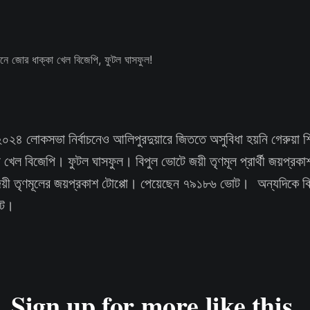
২০২৪ লোকসভা নির্বাচনেও আলিপুরদুয়ারে জিততে অসুবিধা হয়নি গেরুয়া শ
া খেল বিজেপি। ফুটল ঘাসফুল। বিপুল ভোটে জয়ী তৃণমূল প্রার্থী জয়প্রকাশ
ী তৃণমূলের জয়প্রকাশ টোপ্পো। পেয়েছেন ৭৯১৮৬ ভোট। অন্যদিকে বি
োট।
Sign up for more like this.