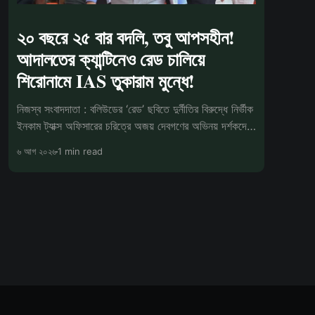
২০ বছরে ২৫ বার বদলি, তবু আপসহীন!
আদালতের ক্যান্টিনেও রেড চালিয়ে
শিরোনামে IAS তুকারাম মুন্ধে!
নিজস্ব সংবাদদাতা : বলিউডের ‘রেড’ ছবিতে দুর্নীতির বিরুদ্ধে নির্ভীক
ইনকাম ট্যাক্স অফিসারের চরিত্রে অজয় দেবগণের অভিনয় দর্শকদের
মনে
৬ আগ ২০২৬
1 min read