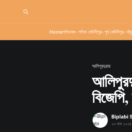
Home
পশ্চিমবঙ্গ
- পশ্চিম মেদিনীপুর
- পূর্ব মেদিনীপুর
- বাঁকু
আলিপুরদুয়ার
আলিপুরদ
বিজেপি,
Biplabi
২৩ নভে ২০২৪