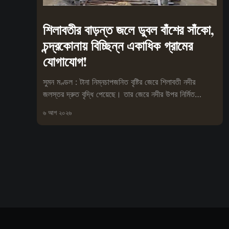
শিলাবতীর বাড়ন্ত জলে ডুবল বাঁশের সাঁকো,
চন্দ্রকোনায় বিচ্ছিন্ন একাধিক গ্রামের
যোগাযোগ!
সুমন মণ্ডল : টানা নিম্নচাপজনিত বৃষ্টির জেরে শিলাবতী নদীর
জলস্তর দ্রুত বৃদ্ধি পেয়েছে। তার জেরে নদীর উপর নির্মিত
অস্থায়ী বাঁশের
৬ আগ ২০২৬