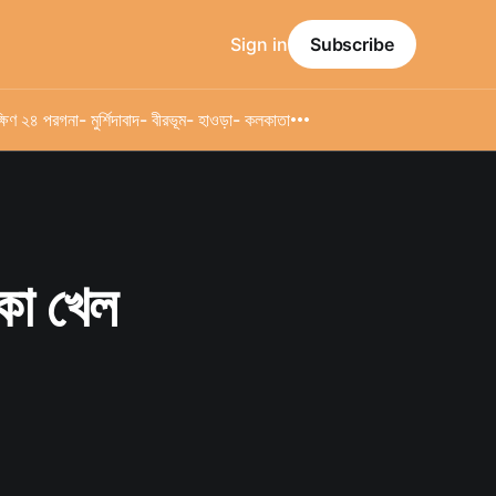
Sign in
Subscribe
্ষিণ ২৪ পরগনা
- মুর্শিদাবাদ
- বীরভূম
- হাওড়া
- কলকাতা
্কা খেল