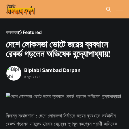
কলকাতা
Featured
দেশে লোকসভা ভোটে জয়ের ব্যবধানে
রেকর্ড গড়লেন অভিষেক বন্দ্যোপাধ্যায়!
Biplabi Sambad Darpan
৪ জুন ২০২৪
নিজস্ব সংবাদদাতা : দেশে লোকসভা নির্বাচনে জয়ের ব্যবধানে সর্বকালীন
রেকর্ড গড়লেন ডায়মন্ড হারবার কেন্দ্রের তৃণমূল কংগ্রেস প্রার্থী অভিষেক