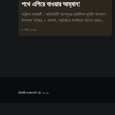
পথে এগিয়ে যাওয়ার আহ্বান!
অরিন্দম চক্রবর্তী : আইআইটি খড়গপুরের প্ল্যাটিনাম জুবিলি উদযাপন
উপলক্ষে শনিবার, ৮ আগস্ট, প্রতিষ্ঠানে উপস্থিত ছিলেন ভারত
সেবাশ্রম সংঘের মহা
৮ আগ ২০২৬
বিপ্লবী সংবাদ দর্পণ
© ২০২৬