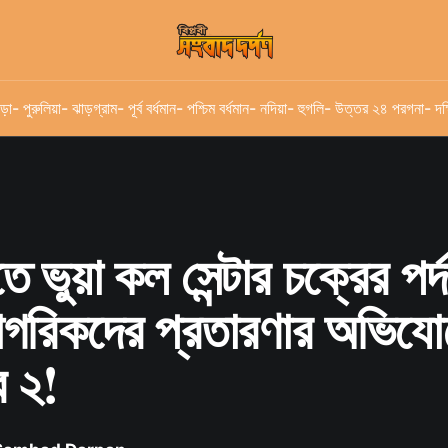
ড়া
- পুরুলিয়া
- ঝাড়গ্রাম
- পূর্ব বর্ধমান
- পশ্চিম বর্ধমান
- নদিয়া
- হুগলি
- উত্তর ২৪ পরগনা
- দক
ুতে ভুয়া কল সেন্টার চক্রের পর্
 নাগরিকদের প্রতারণার অভিযো
র ২!