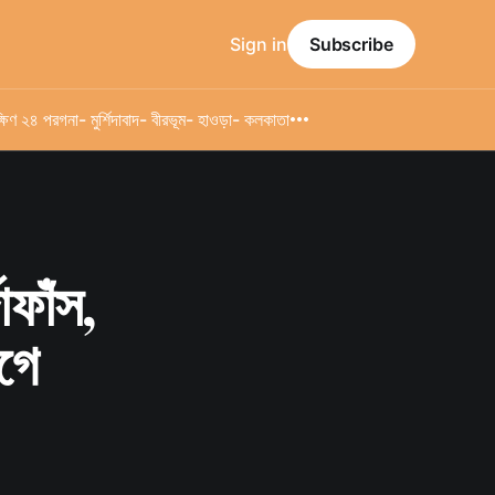
Sign in
Subscribe
্ষিণ ২৪ পরগনা
- মুর্শিদাবাদ
- বীরভূম
- হাওড়া
- কলকাতা
দাফাঁস,
গে