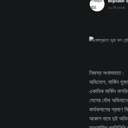
Biplabi
২১ মে ২০২৬
নিজস্ব সংবাদদাতা : বে
অভিযোগ, মার্কিন যুক্ত
একাধিক মার্কিন নাগর
সেলের যৌথ অভিযানে বে
কার্যকলাপের প্রমাণ ম
আকাশ নামে দুই অভিযু
অনুমোদিত প্রতিনিধি প