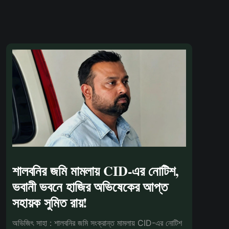
শালবনির জমি মামলায় CID-এর নোটিশ,
ভবানী ভবনে হাজির অভিষেকের আপ্ত
সহায়ক সুমিত রায়!
অভিজিৎ সাহা : শালবনির জমি সংক্রান্ত মামলায় CID-এর নোটিশ