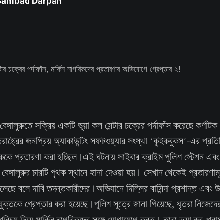
 Sambad Darpan
ঙ্গালুরুতে সক্রিয় একটি ভুয়া কল সেন্টার চক্রের পর্দাফাঁস করেছে কর্ণাট
রাষ্ট্রের জনপ্রিয় অ্যাকাউন্টিং সফটওয়্যার সংস্থা ‘কুইকবুকস’-এর প্রতিন
িককে প্রতারণা করা হচ্ছিল।এই ঘটনায় সাইবার ক্রাইম পুলিশ স্টেশন এবং
ঙ্গালুরুর চারটি পৃথক স্থানে হানা দেওয়া হয়। সেখান থেকেই প্রতারণামূ
িলেছে বলে দাবি তদন্তকারীদের।অভিযানে দিল্লির বাসিন্দা প্রশান্ত এবং উত
ক্তকে গ্রেপ্তার করা হয়েছে।পুলিশ সূত্রে জানা গিয়েছে, ধৃতরা নিজেদে
রিচয় দিয়ে মার্কিন নাগরিকদের সঙ্গে যোগাযোগ করত। তারা ভুয়া কর-পরাম